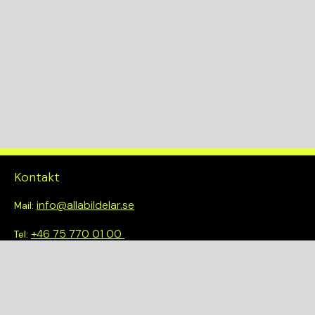
KW
110
Drivlina
2WD
Kontakt
info@allabildelar.se
Mail:
+46 75 770 01 00
Tel:
Om oss
Vi tror på att göra det enkelt att välja rätt. Hos oss får du inte
bara tillgång till ett brett sortiment av kvalitetskontrollerade