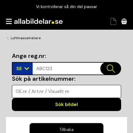
Vi kontrollerar så din del passar
Garanterad passform
Snabbt och tryggt
Luftmassamätare
Vi kontrollerar så din del passar
Ange reg.nr
:
SE
ABC123
Sök på artikelnummer
:
OE.nr / Art.nr / Visuellt nr
Sök bildel
Tillbaka