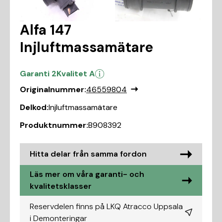
Alfa 147
Injluftmassamätare
Garanti 2
Kvalitet A
Originalnummer:
46559804
Delkod:
Injluftmassamätare
Produktnummer:
B908392
Hitta delar från samma fordon
Läs mer om våra garanti- och
kvalitetsklasser
Reservdelen finns på LKQ Atracco Uppsala
i
Demonteringar