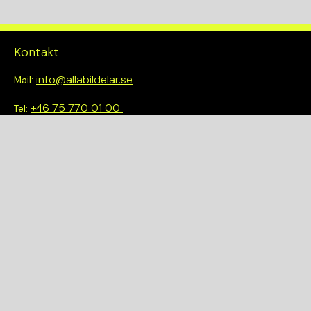
Kontakt
info@allabildelar.se
Mail:
+46 75 770 01 00
Tel:
Om oss
Vi tror på att göra det enkelt att välja rätt. Hos oss får du inte
bara tillgång till ett brett sortiment av kvalitetskontrollerade
delar – du blir också en del av en smartare och mer hållbar
framtid.
Snabblänkar
Om oss
Demonteringar
Bilmärken