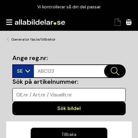
Vi kontrollerar så din del passar
Garanterad passform
Snabbt och tryggt
Generator fäste/tillbehör
Vi kontrollerar så din del passar
Ange reg.nr
:
SE
ABC123
Sök på artikelnummer
:
OE.nr / Art.nr / Visuellt nr
Sök bildel
Tillbaka