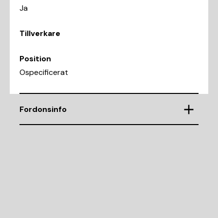
Ja
Tillverkare
Position
Ospecificerat
Fordonsinfo
Chassinummer
ZAR93700003087540
Demonteringsnr
L1022747
Motorkod