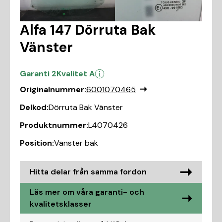
Alfa 147 Dörruta Bak
Vänster
Garanti 2
Kvalitet A
Originalnummer:
6001070465
Delkod:
Dörruta Bak Vänster
Produktnummer:
L4070426
Position:
Vänster bak
Hitta delar från samma fordon
Läs mer om våra garanti- och
kvalitetsklasser