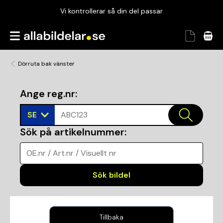
Vi kontrollerar så din del passar
Garanterad passform
Snabbt och tryggt
Dörruta bak vänster
Vi kontrollerar så din del passar
Ange reg.nr
:
SE
ABC123
Sök på artikelnummer
:
OE.nr / Art.nr / Visuellt nr
Sök bildel
Tillbaka