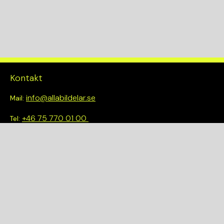
Kontakt
info@allabildelar.se
Mail:
+46 75 770 01 00
Tel:
Om oss
Vi tror på att göra det enkelt att välja rätt. Hos oss får du inte
bara tillgång till ett brett sortiment av kvalitetskontrollerade
delar – du blir också en del av en smartare och mer hållbar
framtid.
Snabblänkar
Om oss