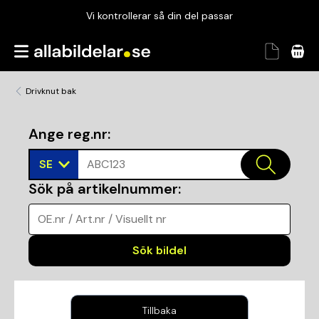
Vi kontrollerar så din del passar
Garanterad passform
Snabbt och tryggt
Drivknut bak
Vi kontrollerar så din del passar
Ange reg.nr
:
SE
ABC123
Sök på artikelnummer
:
OE.nr / Art.nr / Visuellt nr
Sök bildel
Tillbaka