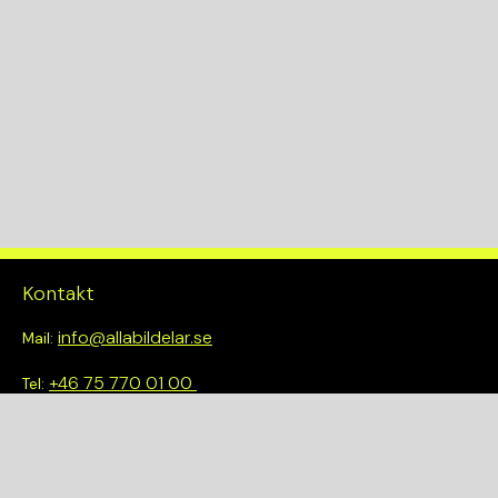
KW
140
Drivlina
4WD
Kontakt
info@allabildelar.se
Mail:
+46 75 770 01 00
Tel:
Om oss
Vi tror på att göra det enkelt att välja rätt. Hos oss får du inte
bara tillgång till ett brett sortiment av kvalitetskontrollerade