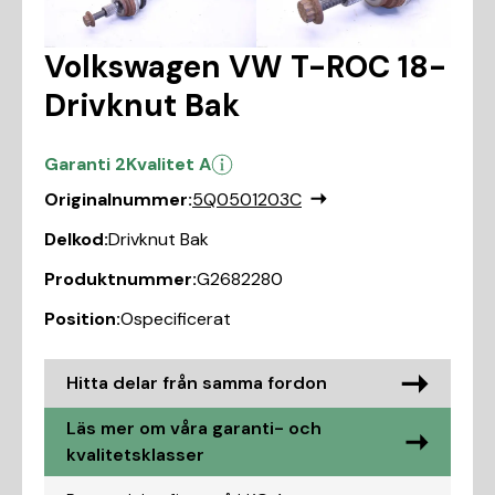
Volkswagen VW T-ROC 18-
Drivknut Bak
Garanti 2
Kvalitet A
Originalnummer:
5Q0501203C
Delkod:
Drivknut Bak
Produktnummer:
G2682280
Position:
Ospecificerat
Hitta delar från samma fordon
Läs mer om våra garanti- och
kvalitetsklasser