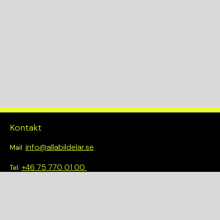
Drivmedel
B
Växellådskod
M
KW
77
Kontakt
Drivlina
info@allabildelar.se
Mail:
2WD
+46 75 770 01 00
Tel:
Om oss
Vi tror på att göra det enkelt att välja rätt. Hos oss får du inte
bara tillgång till ett brett sortiment av kvalitetskontrollerade