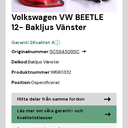
Volkswagen VW BEETLE
12- Bakljus Vänster
Garanti 2
Kvalitet A
Originalnummer:
5C5945095C
Delkod:
Bakljus Vänster
Produktnummer:
W680332
Position:
Ospecificerat
Hitta delar från samma fordon
Läs mer om våra garanti- och
kvalitetsklasser