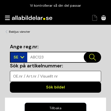
Vi kontrollerar så din del passar
Garanterad passform
Snabbt och tryggt
Bakljus vänster
Vi kontrollerar så din del passar
Ange reg.nr
:
SE
ABC123
Sök på artikelnummer
:
OE.nr / Art.nr / Visuellt nr
Sök bildel
Tillbaka