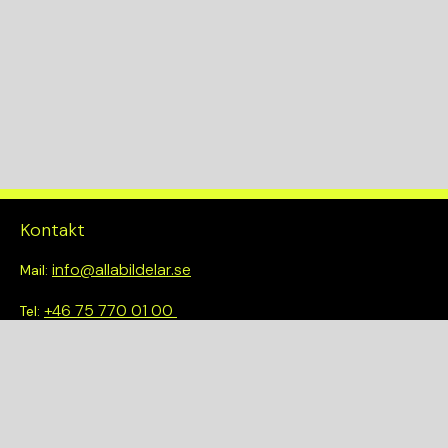
Kontakt
info@allabildelar.se
Mail:
+46 75 770 01 00
Tel:
Om oss
Vi tror på att göra det enkelt att välja rätt. Hos oss får du inte
bara tillgång till ett brett sortiment av kvalitetskontrollerade
delar – du blir också en del av en smartare och mer hållbar
framtid.