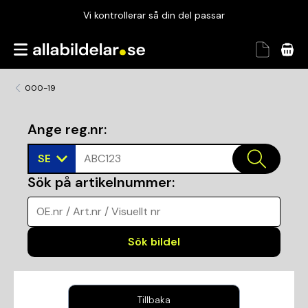
Vi kontrollerar så din del passar
Garanterad passform
Snabbt och tryggt
000-19
Vi kontrollerar så din del passar
Ange reg.nr
:
SE
ABC123
Sök på artikelnummer
:
OE.nr / Art.nr / Visuellt nr
Sök bildel
Tillbaka