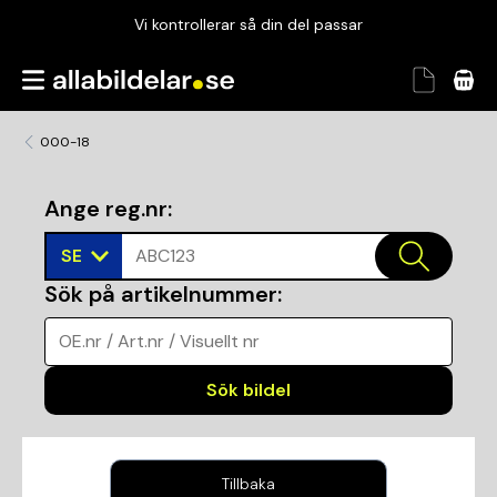
Vi kontrollerar så din del passar
Garanterad passform
Snabbt och tryggt
000-18
Vi kontrollerar så din del passar
Ange reg.nr
:
SE
ABC123
Sök på artikelnummer
:
OE.nr / Art.nr / Visuellt nr
Sök bildel
Tillbaka