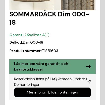
SOMMARDÄCK Dim 000-
18
Garanti 2
Kvalitet A
Delkod:
Dim 000-18
Produktnummer:
T1551603
Läs mer om våra garanti- och
kvalitetsklasser
Reservdelen finns på LKQ Atracco Örebro i
Demonteringar
Mer info om bildemonteringen