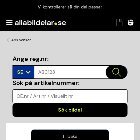
Vi kontrollerar så din del passar
Garanterad passform
Snabbt och tryggt
Abs sensor
Vi kontrollerar så din del passar
Ange reg.nr
:
SE
ABC123
Sök på artikelnummer
:
OE.nr / Art.nr / Visuellt nr
Sök bildel
Tillbaka