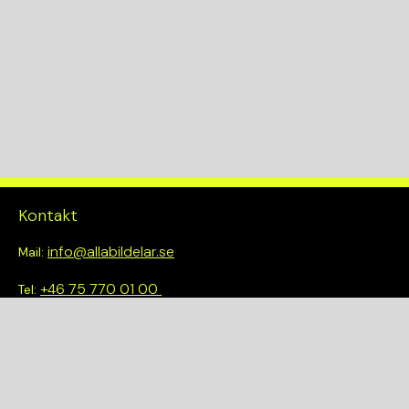
Kontakt
info@allabildelar.se
Mail:
+46 75 770 01 00
Tel:
Om oss
Vi tror på att göra det enkelt att välja rätt. Hos oss får du inte
bara tillgång till ett brett sortiment av kvalitetskontrollerade
delar – du blir också en del av en smartare och mer hållbar