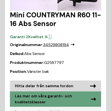
Mini COUNTRYMAN R60 11-
16 Abs Sensor
Garanti 2
Kvalitet A
Originalnummer:
34529808194
Delkod:
Abs Sensor
Produktnummer:
G2587797
Position:
Vänster bak
Hitta delar från samma fordon
Läs mer om våra garanti- och
kvalitetsklasser