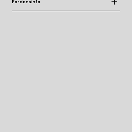
Fordonsinfo
Chassinummer
WMWLN710XJ2E75943
Demonteringsnr
G92011
Motorkod
B48-A20A
Cylindervolym (CC)
1998
Drivmedel
B