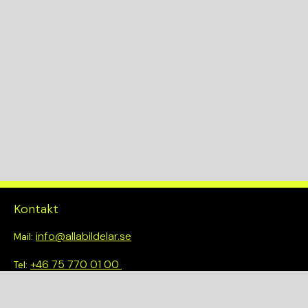
Växellådskod
M
KW
141
Drivlina
2WD
Kontakt
info@allabildelar.se
Mail:
+46 75 770 01 00
Tel:
Om oss