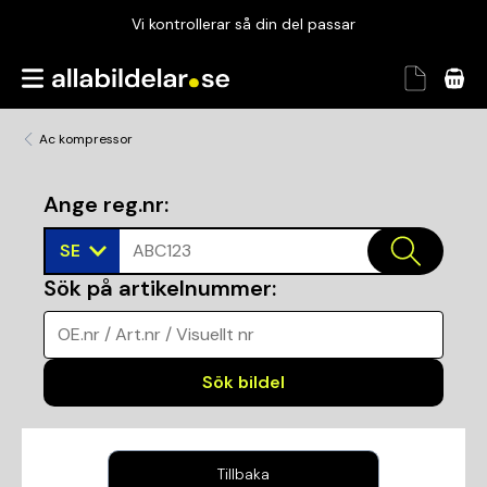
Vi kontrollerar så din del passar
Garanterad passform
Snabbt och tryggt
Ac kompressor
Vi kontrollerar så din del passar
Ange reg.nr
:
SE
ABC123
Sök på artikelnummer
:
OE.nr / Art.nr / Visuellt nr
Sök bildel
Tillbaka