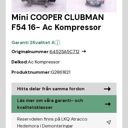
Mini COOPER CLUBMAN
F54 16- Ac Kompressor
Garanti 2
Kvalitet A
Originalnummer:
64525A5C712
Delkod:
Ac Kompressor
Produktnummer:
G2861821
Hitta delar från samma fordon
Läs mer om våra garanti- och
kvalitetsklasser
Reservdelen finns på LKQ Atracco
Hedemora i
Demonteringar