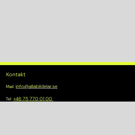
KW
177
Drivlina
4WD
Kontakt
info@allabildelar.se
Mail:
+46 75 770 01 00
Tel:
Om oss
Vi tror på att göra det enkelt att välja rätt. Hos oss får du inte
bara tillgång till ett brett sortiment av kvalitetskontrollerade
delar – du blir också en del av en smartare och mer hållbar