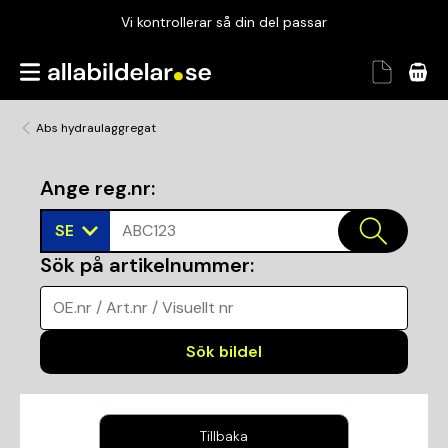
Vi kontrollerar så din del passar
Garanterad passform
Snabbt och tryggt
Abs hydraulaggregat
Vi kontrollerar så din del passar
Ange reg.nr
:
SE
ABC123
Sök på artikelnummer
:
OE.nr / Art.nr / Visuellt nr
Sök bildel
Tillbaka