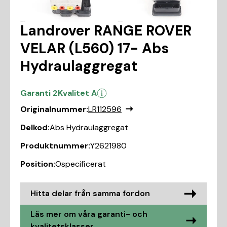
Landrover RANGE ROVER
VELAR (L560) 17- Abs
Hydraulaggregat
Garanti 2
Kvalitet A
Originalnummer:
LR112596
Delkod:
Abs Hydraulaggregat
Produktnummer:
Y2621980
Position:
Ospecificerat
Hitta delar från samma fordon
Läs mer om våra garanti- och
kvalitetsklasser