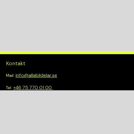
TYG
Kontakt
info@allabildelar.se
Mail:
+46 75 770 01 00
Tel:
Om oss
Vi tror på att göra det enkelt att välja rätt. Hos oss får du inte
bara tillgång till ett brett sortiment av kvalitetskontrollerade
delar – du blir också en del av en smartare och mer hållbar
framtid.