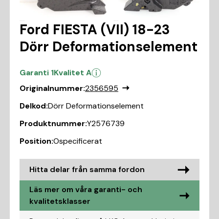
Ford FIESTA (VII) 18-23
Dörr Deformationselement
Garanti 1
Kvalitet A
Originalnummer:
2356595
Delkod:
Dörr Deformationselement
Produktnummer:
Y2576739
Position:
Ospecificerat
Hitta delar från samma fordon
Läs mer om våra garanti- och
kvalitetsklasser