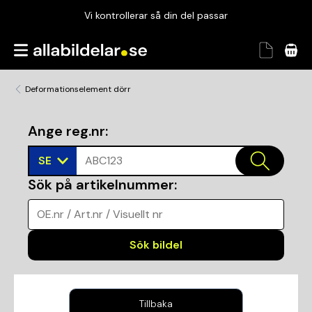
Vi kontrollerar så din del passar
Garanterad passform
Snabbt och tryggt
Deformationselement dörr
Vi kontrollerar så din del passar
Ange reg.nr
:
SE
ABC123
Sök på artikelnummer
:
OE.nr / Art.nr / Visuellt nr
Sök bildel
Tillbaka