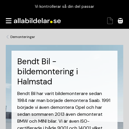
Vi kontrollerar så din del passar
Garanterad passform
Snabbt och tryggt
Demonteringar
Vi kontrollerar så din del passar
Bendt Bil -
bildemontering i
Halmstad
Bendt Bil har varit bildemonterare sedan
1984 när man började demontera Saab. 1991
började vi även demontera Opel och har
sedan sommaren 2013 även demonterat
BMW och MINI bilar. Vi är även ISO-
certifierade i både 9001 och 14001 vilket