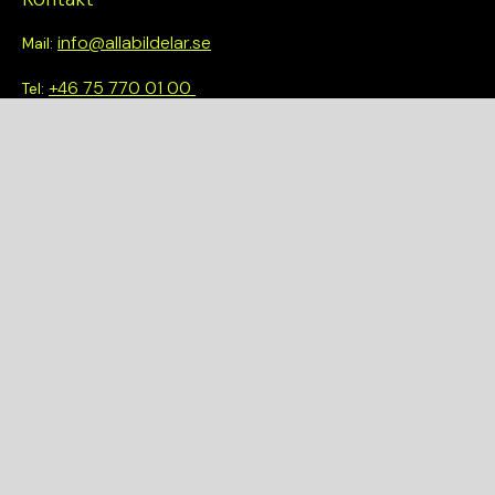
info@allabildelar.se
Mail:
+46 75 770 01 00
Tel:
Om oss
Vi tror på att göra det enkelt att välja rätt. Hos oss får du inte
bara tillgång till ett brett sortiment av kvalitetskontrollerade
delar – du blir också en del av en smartare och mer hållbar
framtid.
Snabblänkar
Om oss
Demonteringar
Bilmärken
Integritetspolicy
Köpvillkor
Kvalitet och miljöpolicy