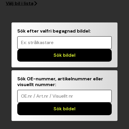
Välj bil i lista
Sök efter valfri begagnad bildel
:
Ex: strålkastare
Sök bildel
Sök OE-nummer, artikelnummer eller
visuellt nummer
:
OE.nr / Art.nr / Visuellt nr
Sök bildel