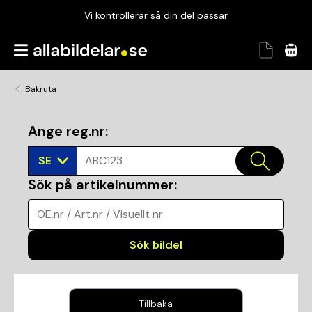
Vi kontrollerar så din del passar
Garanterad passform
Snabbt och tryggt
Bakruta
Vi kontrollerar så din del passar
Ange reg.nr
:
SE
ABC123
Sök på artikelnummer
:
OE.nr / Art.nr / Visuellt nr
Sök bildel
Tillbaka