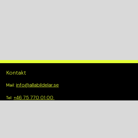
Kontakt
info@allabildelar.se
Mail:
+46 75 770 01 00
Tel:
Om oss
Vi tror på att göra det enkelt att välja rätt. Hos oss får du inte
bara tillgång till ett brett sortiment av kvalitetskontrollerade
delar – du blir också en del av en smartare och mer hållbar