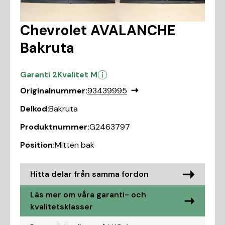
Chevrolet AVALANCHE
Bakruta
Garanti 2
Kvalitet M
Originalnummer:
93439995
Delkod:
Bakruta
Produktnummer:
G2463797
Position:
Mitten bak
Hitta delar från samma fordon
Läs mer om våra garanti- och
kvalitetsklasser