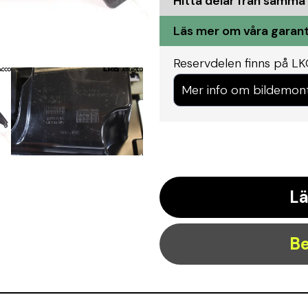
Hitta delar från samma
Läs mer om våra garant
Reservdelen finns på L
Mer info om bildemon
Lä
Be