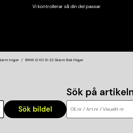
Vi kontrollerar så din del passar
Garanterad passform
Snabbt och tryggt
Vi kontrollerar så din del passar
kärm höger
BMW i3 I01 13-22 Skärm Bak Höger
Sök på artike
Sök bildel
OE.nr / Art.nr / Visuellt nr