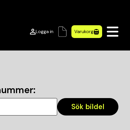
Logga in
Varukorg
lnummer
:
Sök bildel