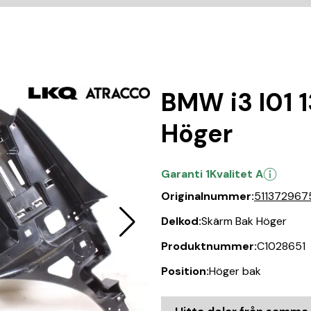
BMW i3 I01 
Höger
Garanti 1
Kvalitet A
Originalnummer:
511372967
Delkod:
Skärm Bak Höger
Produktnummer:
C1028651
Position:
Höger bak