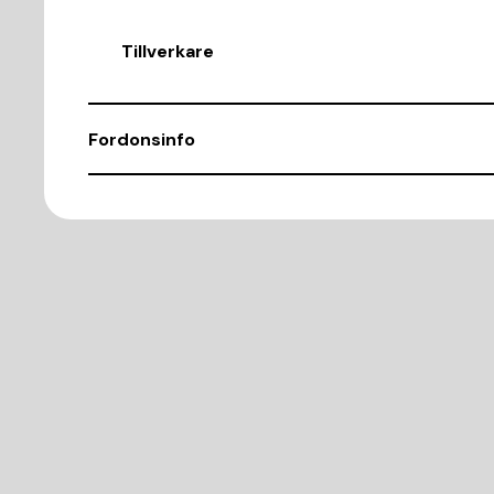
Tillverkare
Fordonsinfo
Chassinummer
WBY1Z6108HV951894
Demonteringsnr
C406701
Karosstyp
Kombi-sedan
Antal dörrar
3