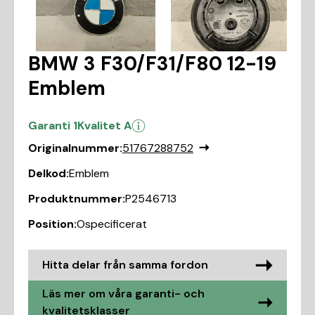
BMW 3 F30/F31/F80 12-19
Emblem
Garanti 1
Kvalitet A
Originalnummer:
51767288752
Delkod:
Emblem
Produktnummer:
P2546713
Position:
Ospecificerat
Hitta delar från samma fordon
Läs mer om våra garanti- och
kvalitetsklasser