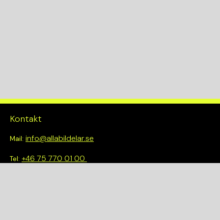
Kontakt
info@allabildelar.se
Mail:
+46 75 770 01 00
Tel:
Om oss
Vi tror på att göra det enkelt att välja rätt. Hos oss får du inte
bara tillgång till ett brett sortiment av kvalitetskontrollerade
delar – du blir också en del av en smartare och mer hållbar