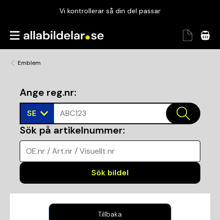
Vi kontrollerar så din del passar
Garanterad passform
Snabbt och tryggt
Emblem
Vi kontrollerar så din del passar
Ange reg.nr
:
SE
ABC123
Sök på artikelnummer
:
OE.nr / Art.nr / Visuellt nr
Sök bildel
Tillbaka