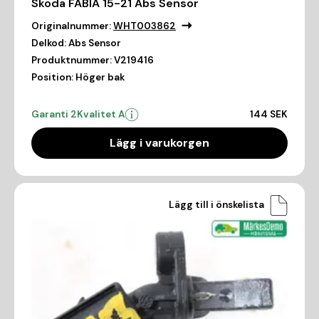
Skoda FABIA 15-21 Abs Sensor
Originalnummer:
WHT003862
Delkod:
Abs Sensor
Produktnummer:
V219416
Position:
Höger bak
Garanti 2
Kvalitet A
144 SEK
Lägg i varukorgen
Lägg till i önskelista