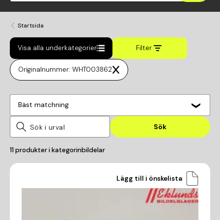
Startsida
Visa alla underkategorier
Filter
Originalnummer: WHT003862
Bäst matchning
Sök
11
produkter i kategorin
bildelar
Lägg till i önskelista