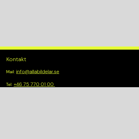
Kontakt
info@allabildelar.se
Mail:
+46 75 770 01 00
Tel:
Om oss
Vi tror på att göra det enkelt att välja rätt. Hos oss får du inte
bara tillgång till ett brett sortiment av kvalitetskontrollerade
delar – du blir också en del av en smartare och mer hållbar
framtid.
Snabblänkar