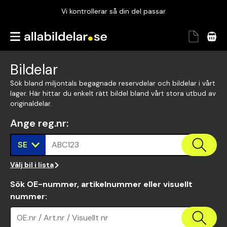
Vi kontrollerar så din del passar
Garanterad passform
Snabbt och tryggt
Bildelar
Vi kontrollerar så din del passar
Sök bland miljontals begagnade reservdelar och bildelar i vårt
lager. Här hittar du enkelt rätt bildel bland vårt stora utbud av
originaldelar.
Ange reg.nr
:
SE
ABC123
Välj bil i lista
Sök OE-nummer, artikelnummer eller visuellt
nummer
:
OE.nr / Art.nr / Visuellt nr