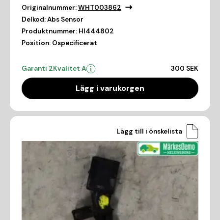
Originalnummer:
WHT003862
Delkod:
Abs Sensor
Produktnummer:
HI444802
Position:
Ospecificerat
Garanti 2
Kvalitet A
300 SEK
Lägg i varukorgen
Lägg till i önskelista