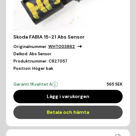
Skoda FABIA 15-21 Abs Sensor
Originalnummer:
WHT003862
Delkod:
Abs Sensor
Produktnummer:
C827057
Position:
Höger bak
Garanti 1
Kvalitet A
565 SEK
Lägg i varukorgen
Betala och hämta