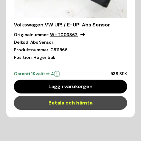
Volkswagen VW UP! / E-UP! Abs Sensor
Originalnummer:
WHT003862
Delkod:
Abs Sensor
Produktnummer:
C811566
Position:
Höger bak
Garanti 1
Kvalitet A
538 SEK
Lägg i varukorgen
Betala och hämta