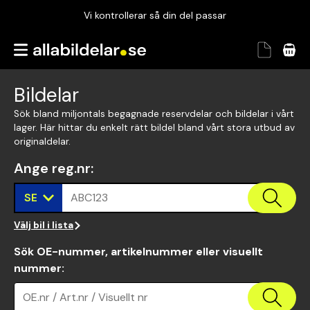
Vi kontrollerar så din del passar
Garanterad passform
Snabbt och tryggt
Bildelar
Vi kontrollerar så din del passar
Sök bland miljontals begagnade reservdelar och bildelar i vårt
lager. Här hittar du enkelt rätt bildel bland vårt stora utbud av
originaldelar.
Ange reg.nr
:
SE
ABC123
Välj bil i lista
Sök OE-nummer, artikelnummer eller visuellt
nummer
:
OE.nr / Art.nr / Visuellt nr