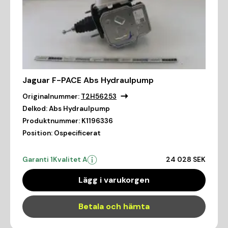
Jaguar F-PACE Abs Hydraulpump
Originalnummer:
T2H56253
Delkod:
Abs Hydraulpump
Produktnummer:
K1196336
Position:
Ospecificerat
Garanti 1
Kvalitet A
24 028 SEK
Lägg i varukorgen
Betala och hämta