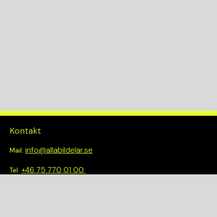
Kontakt
info@allabildelar.se
Mail:
+46 75 770 01 00
Tel:
Om oss
Vi tror på att göra det enkelt att välja rätt. Hos oss får du inte
bara tillgång till ett brett sortiment av kvalitetskontrollerade