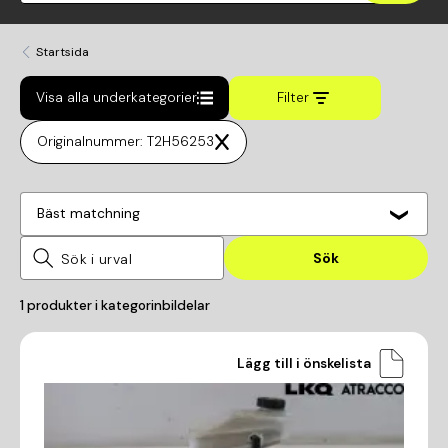
Startsida
Visa alla underkategorier
Filter
Originalnummer: T2H56253
Bäst matchning
Sök
1
produkter i kategorin
bildelar
Lägg till i önskelista