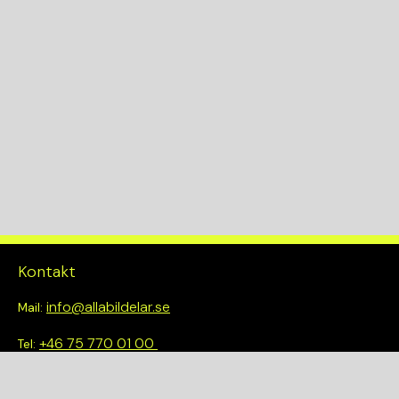
Kontakt
info@allabildelar.se
Mail:
+46 75 770 01 00
Tel:
Om oss