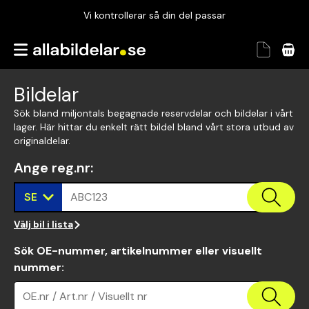
Vi kontrollerar så din del passar
Garanterad passform
Snabbt och tryggt
Bildelar
Vi kontrollerar så din del passar
Sök bland miljontals begagnade reservdelar och bildelar i vårt
lager. Här hittar du enkelt rätt bildel bland vårt stora utbud av
originaldelar.
Ange reg.nr
:
SE
ABC123
Välj bil i lista
Sök OE-nummer, artikelnummer eller visuellt
nummer
:
OE.nr / Art.nr / Visuellt nr