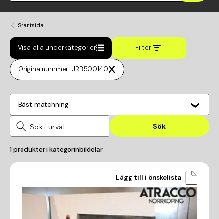
Startsida
Visa alla underkategorier
Filter
Originalnummer: JRB500140
Bäst matchning
Sök
1
produkter i kategorin
bildelar
Lägg till i önskelista