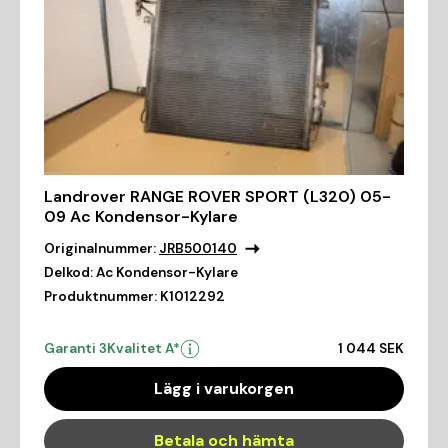
Landrover RANGE ROVER SPORT (L320) 05-
09 Ac Kondensor-Kylare
Originalnummer:
JRB500140
Delkod:
Ac Kondensor-Kylare
Produktnummer:
K1012292
Garanti 3
Kvalitet A*
1 044 SEK
Lägg i varukorgen
Betala och hämta