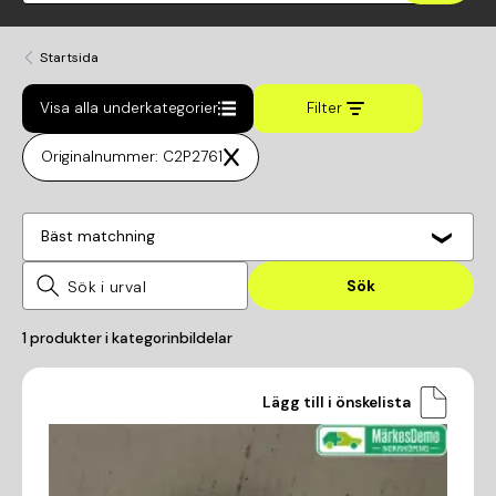
Startsida
Visa alla underkategorier
Filter
Originalnummer: C2P2761
Bäst matchning
Sök
1
produkter i kategorin
bildelar
Lägg till i önskelista