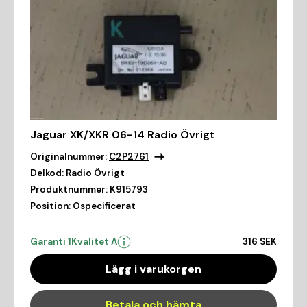
Jaguar XK/XKR 06-14 Radio Övrigt
Originalnummer:
C2P2761
Delkod:
Radio Övrigt
Produktnummer:
K915793
Position:
Ospecificerat
Garanti 1
Kvalitet A
316 SEK
Lägg i varukorgen
Betala och hämta