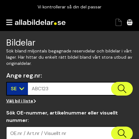
Vi kontrollerar så din del passar
Garanterad passform
Snabbt och tryggt
Bildelar
Vi kontrollerar så din del passar
Sök bland miljontals begagnade reservdelar och bildelar i vårt
lager. Här hittar du enkelt rätt bildel bland vårt stora utbud av
originaldelar.
Ange reg.nr
:
SE
ABC123
Välj bil i lista
Sök OE-nummer, artikelnummer eller visuellt
nummer
:
OE.nr / Art.nr / Visuellt nr