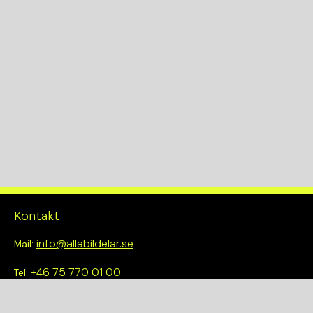
Kontakt
info@allabildelar.se
Mail:
+46 75 770 01 00
Tel:
Om oss