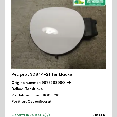
Peugeot 308 14-21 Tanklucka
Originalnummer:
9677268980
Delkod:
Tanklucka
Produktnummer:
J1008798
Position:
Ospecificerat
Garanti 1
Kvalitet A
215 SEK