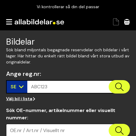
Vi kontrollerar så din del passar
Garanterad passform
Snabbt och tryggt
Bildelar
Vi kontrollerar så din del passar
Sök bland miljontals begagnade reservdelar och bildelar i vårt
lager. Här hittar du enkelt rätt bildel bland vårt stora utbud av
originaldelar.
Ange reg.nr
:
SE
ABC123
Välj bil i lista
Sök OE-nummer, artikelnummer eller visuellt
nummer
:
OE.nr / Art.nr / Visuellt nr