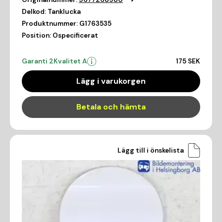
Delkod:
Tanklucka
Produktnummer:
G1763535
Position:
Ospecificerat
Garanti 2
Kvalitet A
175 SEK
Lägg i varukorgen
Betala och hämta
Lägg till i önskelista