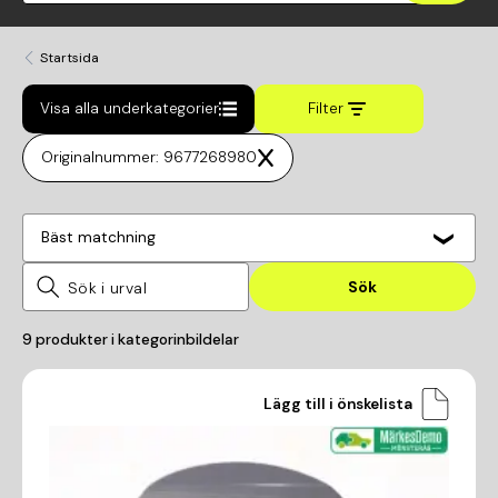
Startsida
Visa alla underkategorier
Filter
Originalnummer: 9677268980
Bäst matchning
Sök
9
produkter i kategorin
bildelar
Lägg till i önskelista