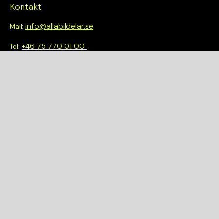
Kontakt
info@allabildelar.se
Mail:
+46 75 770 01 00
Tel:
Om oss
Vi tror på att göra det enkelt att välja rätt. Hos oss får du inte
bara tillgång till ett brett sortiment av kvalitetskontrollerade
delar – du blir också en del av en smartare och mer hållbar
framtid.
Snabblänkar
Om oss
Demonteringar
Bilmärken
Integritetspolicy
Köpvillkor
Kvalitet och miljöpolicy