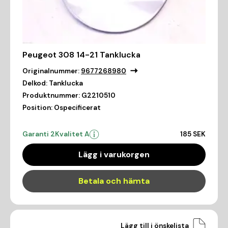
Peugeot 308 14-21 Tanklucka
Originalnummer:
9677268980
Delkod:
Tanklucka
Produktnummer:
G2210510
Position:
Ospecificerat
Garanti 2
Kvalitet A
185 SEK
Lägg i varukorgen
Betala och hämta
Lägg till i önskelista