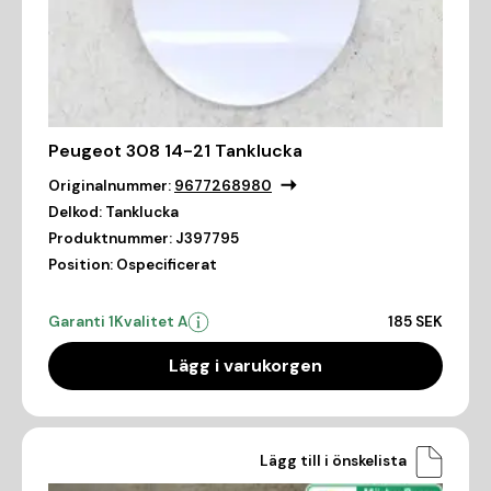
Peugeot 308 14-21 Tanklucka
Originalnummer:
9677268980
Delkod:
Tanklucka
Produktnummer:
J397795
Position:
Ospecificerat
Garanti 1
Kvalitet A
185 SEK
Lägg i varukorgen
Lägg till i önskelista