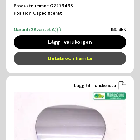
Produktnummer:
G2276468
Position:
Ospecificerat
Garanti 2
Kvalitet A
185 SEK
Lägg i varukorgen
Betala och hämta
Lägg till i önskelista