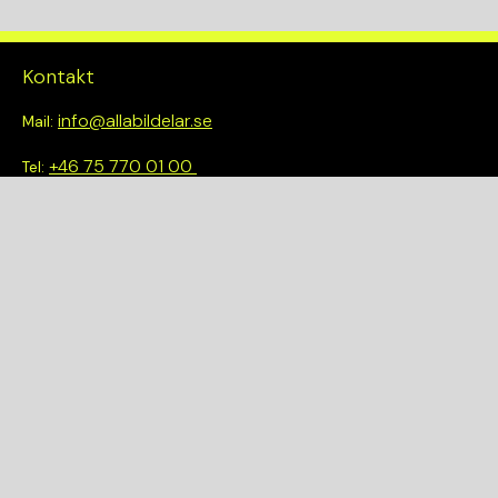
Kontakt
info@allabildelar.se
Mail:
+46 75 770 01 00
Tel:
Om oss
Vi tror på att göra det enkelt att välja rätt. Hos oss får du inte
bara tillgång till ett brett sortiment av kvalitetskontrollerade
delar – du blir också en del av en smartare och mer hållbar
framtid.
Snabblänkar
Om oss
Demonteringar
Bilmärken
Integritetspolicy