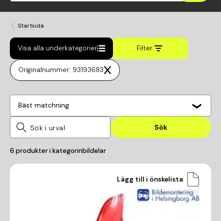
Startsida
Visa alla underkategorier
Filter
Originalnummer: 93193683
Bäst matchning
Sök
6
produkter i kategorin
bildelar
Lägg till i önskelista