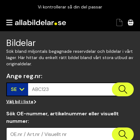
Vi kontrollerar så din del passar
Garanterad passform
Snabbt och tryggt
Bildelar
Vi kontrollerar så din del passar
Sök bland miljontals begagnade reservdelar och bildelar i vårt
lager. Här hittar du enkelt rätt bildel bland vårt stora utbud av
originaldelar.
Ange reg.nr
:
SE
ABC123
Välj bil i lista
Sök OE-nummer, artikelnummer eller visuellt
nummer
:
OE.nr / Art.nr / Visuellt nr