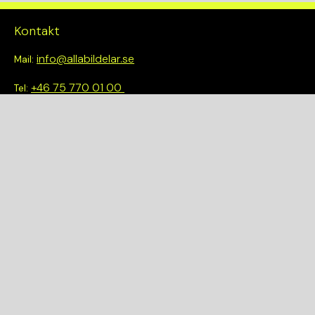
Kontakt
info@allabildelar.se
Mail:
+46 75 770 01 00
Tel:
Om oss
Vi tror på att göra det enkelt att välja rätt. Hos oss får du inte
bara tillgång till ett brett sortiment av kvalitetskontrollerade
delar – du blir också en del av en smartare och mer hållbar
framtid.
Snabblänkar
Om oss
Demonteringar
Bilmärken
Integritetspolicy
Köpvillkor