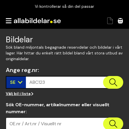
Vi kontrollerar så din del passar
Garanterad passform
Snabbt och tryggt
Bildelar
Vi kontrollerar så din del passar
Sök bland miljontals begagnade reservdelar och bildelar i vårt
lager. Här hittar du enkelt rätt bildel bland vårt stora utbud av
originaldelar.
Ange reg.nr
:
SE
ABC123
Välj bil i lista
Sök OE-nummer, artikelnummer eller visuellt
nummer
:
OE.nr / Art.nr / Visuellt nr