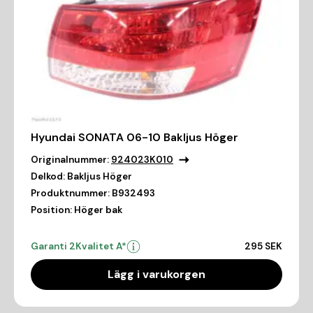
Hyundai SONATA 06-10 Bakljus Höger
Originalnummer:
924023K010
Delkod:
Bakljus Höger
Produktnummer:
B932493
Position:
Höger bak
Garanti 2
Kvalitet A*
295 SEK
Lägg i varukorgen