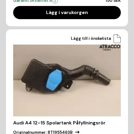
Garanti 3
Kvalitet A
150 SEK
Lägg i varukorgen
Lägg till i önskelista
Audi A4 12-15 Spolartank Påfyllningsrör
Originalnummer:
8T1955463B