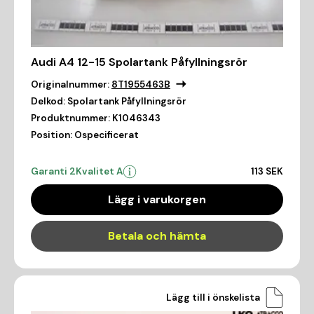
Audi A4 12-15 Spolartank Påfyllningsrör
Originalnummer:
8T1955463B
Delkod:
Spolartank Påfyllningsrör
Produktnummer:
K1046343
Position:
Ospecificerat
Garanti 2
Kvalitet A
113 SEK
Lägg i varukorgen
Betala och hämta
Lägg till i önskelista