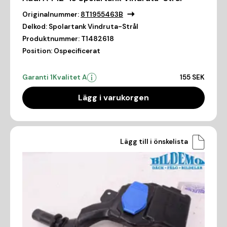
Originalnummer:
8T1955463B
Delkod:
Spolartank Vindruta-Strål
Produktnummer:
T1482618
Position:
Ospecificerat
Garanti 1
Kvalitet A
155 SEK
Lägg i varukorgen
Lägg till i önskelista