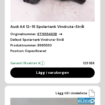
Audi A4 12-15 Spolartank Vindruta-Strål
Originalnummer:
8T1955463B
Delkod:
Spolartank Vindruta-Strål
Produktnummer:
B985530
Position:
Ospecificerat
Garanti 1
Kvalitet A
125 SEK
Lägg i varukorgen
Lägg till i önskelista