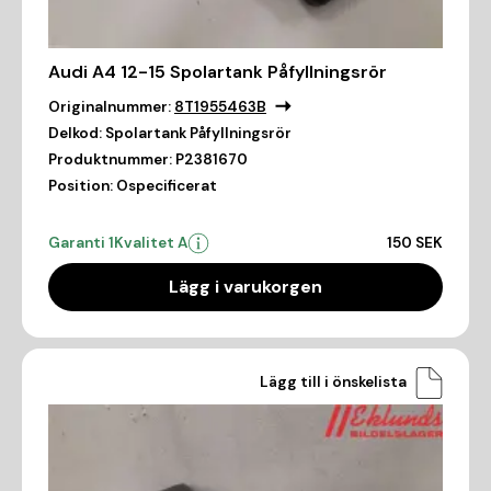
Audi A4 12-15 Spolartank Påfyllningsrör
Originalnummer:
8T1955463B
Delkod:
Spolartank Påfyllningsrör
Produktnummer:
P2381670
Position:
Ospecificerat
Garanti 1
Kvalitet A
150 SEK
Lägg i varukorgen
Lägg till i önskelista