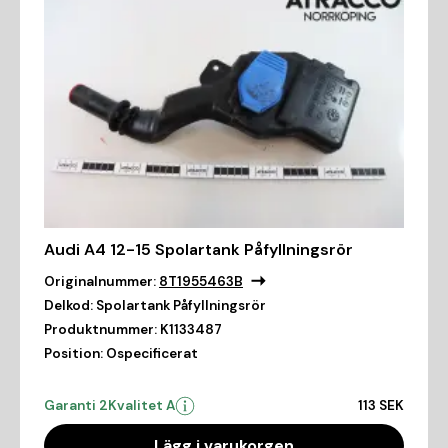
Audi A4 12-15 Spolartank Påfyllningsrör
Originalnummer:
8T1955463B
Delkod:
Spolartank Påfyllningsrör
Produktnummer:
K1133487
Position:
Ospecificerat
Garanti 2
Kvalitet A
113 SEK
Lägg i varukorgen