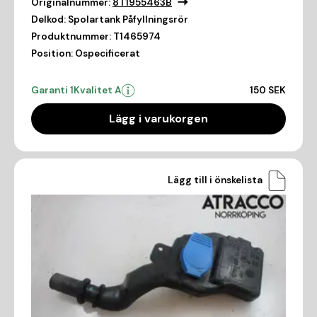
Originalnummer:
8T1955463B
Delkod:
Spolartank Påfyllningsrör
Produktnummer:
T1465974
Position:
Ospecificerat
Garanti 1
Kvalitet A
150 SEK
Lägg i varukorgen
Lägg till i önskelista