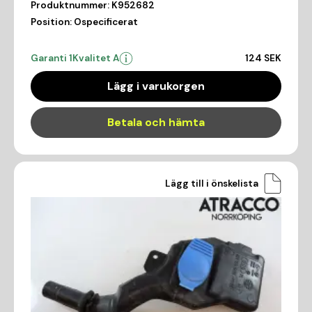
Produktnummer:
K952682
Position:
Ospecificerat
Garanti 1
Kvalitet A
124 SEK
Lägg i varukorgen
Betala och hämta
Lägg till i önskelista