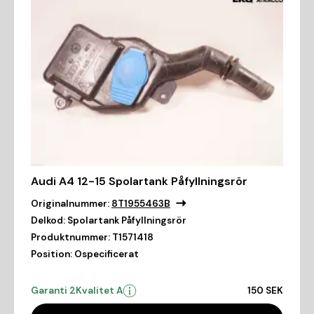
Audi A4 12-15 Spolartank Påfyllningsrör
Originalnummer:
8T1955463B
Delkod:
Spolartank Påfyllningsrör
Produktnummer:
T1571418
Position:
Ospecificerat
Garanti 2
Kvalitet A
150 SEK