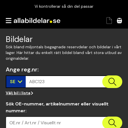
Vi kontrollerar så din del passar
Garanterad passform
Snabbt och tryggt
Bildelar
Vi kontrollerar så din del passar
Sök bland miljontals begagnade reservdelar och bildelar i vårt
lager. Här hittar du enkelt rätt bildel bland vårt stora utbud av
originaldelar.
Ange reg.nr
:
SE
ABC123
Välj bil i lista
Sök OE-nummer, artikelnummer eller visuellt
nummer
:
OE.nr / Art.nr / Visuellt nr