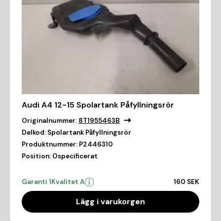
Audi A4 12-15 Spolartank Påfyllningsrör
Originalnummer:
8T1955463B
Delkod:
Spolartank Påfyllningsrör
Produktnummer:
P2446310
Position:
Ospecificerat
Garanti 1
Kvalitet A
160 SEK
Lägg i varukorgen