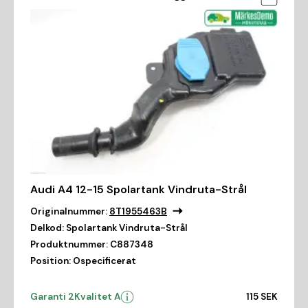
Audi A4 12-15 Spolartank Vindruta-Strål
Originalnummer:
8T1955463B
Delkod:
Spolartank Vindruta-Strål
Produktnummer:
C887348
Position:
Ospecificerat
Garanti 2
Kvalitet A
115 SEK