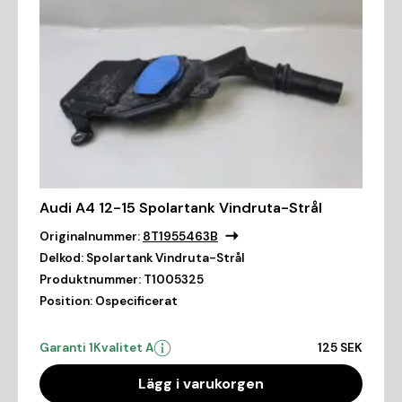
Audi A4 12-15 Spolartank Vindruta-Strål
Originalnummer:
8T1955463B
Delkod:
Spolartank Vindruta-Strål
Produktnummer:
T1005325
Position:
Ospecificerat
Garanti 1
Kvalitet A
125 SEK
Lägg i varukorgen