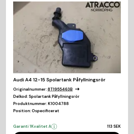
Audi A4 12-15 Spolartank Påfyllningsrör
Originalnummer:
8T1955463B
Delkod:
Spolartank Påfyllningsrör
Produktnummer:
K1004788
Position:
Ospecificerat
Garanti 1
Kvalitet A
113 SEK