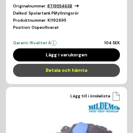
Originalnummer:
8T1955463B
Delkod:
Spolartank Påfyllningsrör
Produktnummer:
K1192695
Position:
Ospecificerat
Garanti 1
Kvalitet A
104 SEK
Lägg i varukorgen
Betala och hämta
Lägg till i önskelista