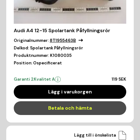
Audi A4 12-15 Spolartank Påfyllningsrör
Originalnummer:
8T1955463B
Delkod:
Spolartank Påfyllningsrör
Produktnummer:
K1080035
Position:
Ospecificerat
Garanti 2
Kvalitet A
119 SEK
Lägg i varukorgen
Betala och hämta
Lägg till i önskelista