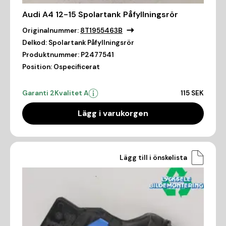
Audi A4 12-15 Spolartank Påfyllningsrör
Originalnummer:
8T1955463B
Delkod:
Spolartank Påfyllningsrör
Produktnummer:
P2477541
Position:
Ospecificerat
Garanti 2
Kvalitet A
115 SEK
Lägg i varukorgen
Lägg till i önskelista