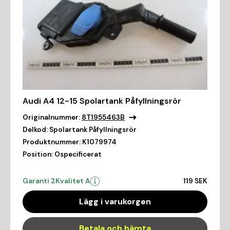
Audi A4 12-15 Spolartank Påfyllningsrör
Originalnummer:
8T1955463B
Delkod:
Spolartank Påfyllningsrör
Produktnummer:
K1079974
Position:
Ospecificerat
Garanti 2
Kvalitet A
119 SEK
Lägg i varukorgen
Betala och hämta