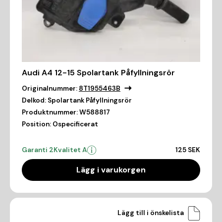
Audi A4 12-15 Spolartank Påfyllningsrör
Originalnummer:
8T1955463B
Delkod:
Spolartank Påfyllningsrör
Produktnummer:
W588817
Position:
Ospecificerat
Garanti 2
Kvalitet A
125 SEK
Lägg i varukorgen
Lägg till i önskelista