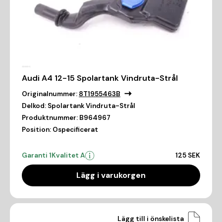
Audi A4 12-15 Spolartank Vindruta-Strål
Originalnummer:
8T1955463B
Delkod:
Spolartank Vindruta-Strål
Produktnummer:
B964967
Position:
Ospecificerat
Garanti 1
Kvalitet A
125 SEK
Lägg i varukorgen
Lägg till i önskelista