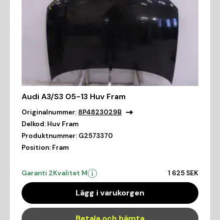
Audi A3/S3 05-13 Huv Fram
Originalnummer:
8P4823029B
Delkod:
Huv Fram
Produktnummer:
G2573370
Position:
Fram
Garanti 2
Kvalitet M
1 625 SEK
Lägg i varukorgen
Betala och hämta