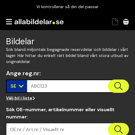
Vi kontrollerar så din del passar
Garanterad passform
Snabbt och tryggt
Bildelar
Vi kontrollerar så din del passar
Sök bland miljontals begagnade reservdelar och bildelar i vårt
lager. Här hittar du enkelt rätt bildel bland vårt stora utbud av
originaldelar.
Ange reg.nr
:
SE
ABC123
Välj bil i lista
Sök OE-nummer, artikelnummer eller visuellt
nummer
:
OE.nr / Art.nr / Visuellt nr