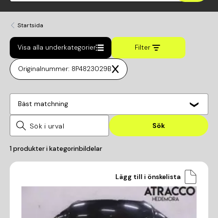
Startsida
Visa alla underkategorier
Filter
Originalnummer: 8P4823029B
Bäst matchning
Sök
1
produkter i kategorin
bildelar
Lägg till i önskelista