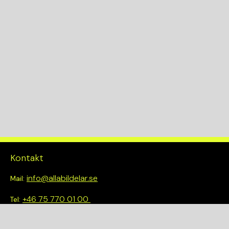
Kontakt
info@allabildelar.se
Mail:
+46 75 770 01 00
Tel:
Om oss