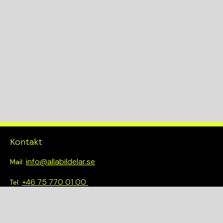
Kontakt
info@allabildelar.se
Mail:
+46 75 770 01 00
Tel:
Om oss
Vi tror på att göra det enkelt att välja rätt. Hos oss får du inte