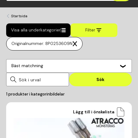
Startsida
Visa alla underkategorier
Filter
Originalnummer: 8P0253609N
Bäst matchning
Sök
1
produkter i kategorin
bildelar
Lägg till i önskelista