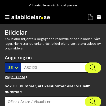
Vi kontrollerar så din del passar
Garanterad passform
Snabbt och tryggt
Bildelar
Vi kontrollerar så din del passar
Sök bland miljontals begagnade reservdelar och bildelar i vårt
lager. Här hittar du enkelt rätt bildel bland vårt stora utbud av
originaldelar.
Ange reg.nr
:
SE
ABC123
Välj bil i lista
Sök OE-nummer, artikelnummer eller visuellt
nummer
:
OE.nr / Art.nr / Visuellt nr