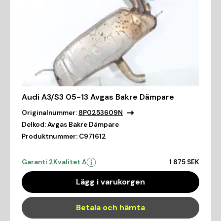
Audi A3/S3 05-13 Avgas Bakre Dämpare
Originalnummer:
8P0253609N
Delkod:
Avgas Bakre Dämpare
Produktnummer:
C971612
Garanti 2
Kvalitet A
1 875 SEK
Lägg i varukorgen
Betala och hämta