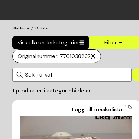
Startsida
Bildelar
Visa alla underkategorier
Filter
Originalnummer: 7701038262
1
produkter i kategorin
bildelar
Lägg till i önskelista