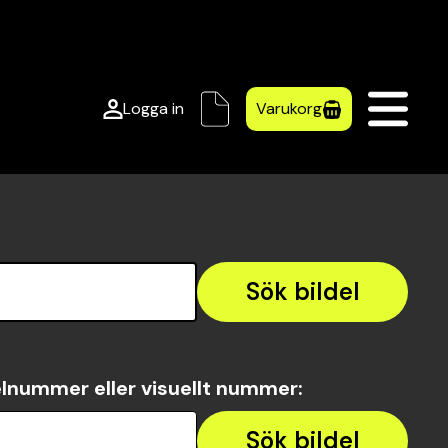
Logga in
Varukorg
Sök bildel
lnummer eller visuellt nummer
:
Sök bildel