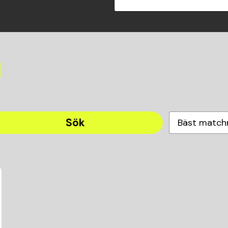
Sök
Bäst match