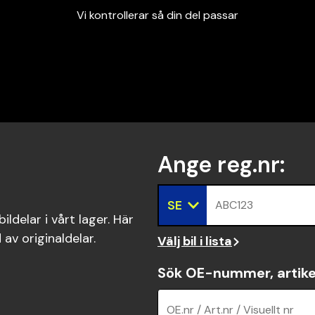
Vi kontrollerar så din del passar
Garanterad passform
Snabbt och tryggt
Vi kontrollerar så din del passar
Ange reg.nr
:
SE
ABC123
ldelar i vårt lager. Här
 av originaldelar.
Välj bil i lista
Sök OE-nummer, artike
OE.nr / Art.nr / Visuellt nr