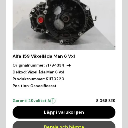
Alfa 159 Växellåda Man 6 Vxl
Originalnummer:
71794334
Delkod:
Växellåda Man 6 Vxl
Produktnummer:
K1170220
Position:
Ospecificerat
Garanti 2
Kvalitet A
8 068 SEK
Lägg i varukorgen
Betala och hämta