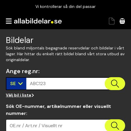
Vi kontrollerar så din del passar
Garanterad passform
Snabbt och tryggt
Bildelar
Vi kontrollerar så din del passar
Sök bland miljontals begagnade reservdelar och bildelar i vårt
lager. Här hittar du enkelt rätt bildel bland vårt stora utbud av
originaldelar.
Ange reg.nr
:
SE
ABC123
Välj bil i lista
Sök OE-nummer, artikelnummer eller visuellt
nummer
:
OE.nr / Art.nr / Visuellt nr