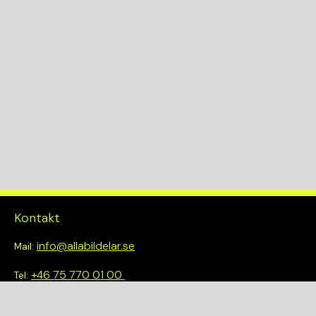
Kontakt
info@allabildelar.se
Mail:
+46 75 770 01 00
Tel:
Om oss