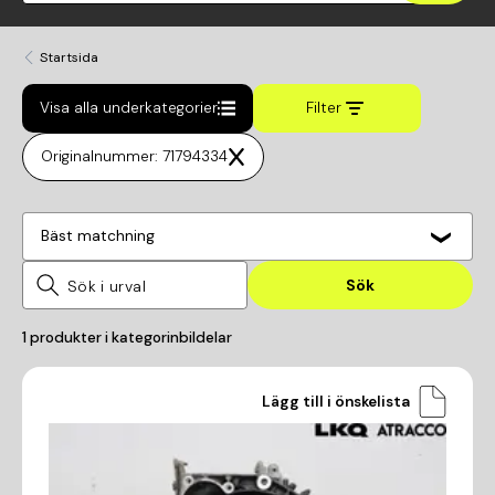
Startsida
Visa alla underkategorier
Filter
Originalnummer: 71794334
Bäst matchning
Sök
1
produkter i kategorin
bildelar
Lägg till i önskelista