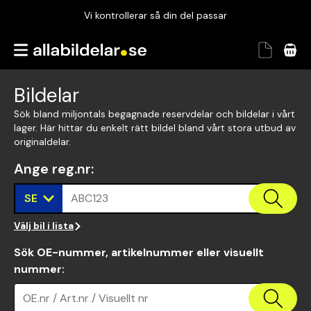
Vi kontrollerar så din del passar
Garanterad passform
Snabbt och tryggt
Bildelar
Vi kontrollerar så din del passar
Sök bland miljontals begagnade reservdelar och bildelar i vårt
lager. Här hittar du enkelt rätt bildel bland vårt stora utbud av
originaldelar.
Ange reg.nr
:
SE
ABC123
Välj bil i lista
Sök OE-nummer, artikelnummer eller visuellt
nummer
:
OE.nr / Art.nr / Visuellt nr