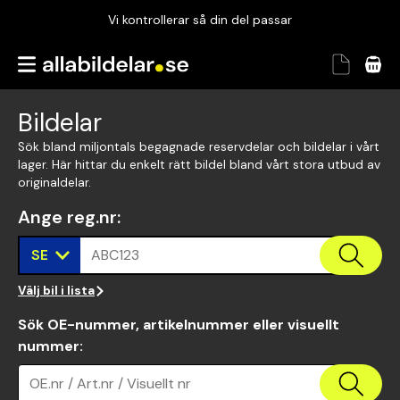
Vi kontrollerar så din del passar
Garanterad passform
Snabbt och tryggt
Bildelar
Vi kontrollerar så din del passar
Sök bland miljontals begagnade reservdelar och bildelar i vårt
lager. Här hittar du enkelt rätt bildel bland vårt stora utbud av
originaldelar.
Ange reg.nr
:
SE
ABC123
Välj bil i lista
Sök OE-nummer, artikelnummer eller visuellt
nummer
:
OE.nr / Art.nr / Visuellt nr