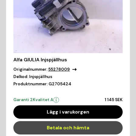
Alfa GIULIA Injspjällhus
Originalnummer:
55278009
Delkod:
Injspjällhus
Produktnummer:
G2705424
Garanti 2
Kvalitet A
1 145 SEK
Lägg i varukorgen
Betala och hämta