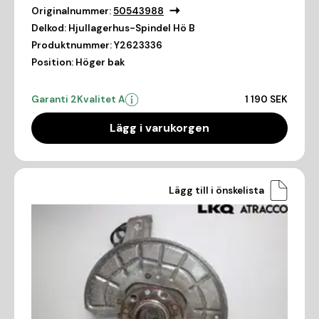
Originalnummer:
50543988
Delkod:
Hjullagerhus-Spindel Hö B
Produktnummer:
Y2623336
Position:
Höger bak
Garanti 2
Kvalitet A
1 190 SEK
Lägg i varukorgen
Lägg till i önskelista