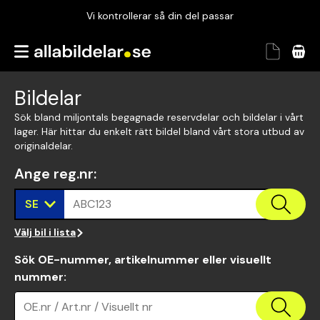
Vi kontrollerar så din del passar
Garanterad passform
Snabbt och tryggt
Bildelar
Vi kontrollerar så din del passar
Sök bland miljontals begagnade reservdelar och bildelar i vårt
lager. Här hittar du enkelt rätt bildel bland vårt stora utbud av
originaldelar.
Ange reg.nr
:
SE
ABC123
Välj bil i lista
Sök OE-nummer, artikelnummer eller visuellt
nummer
:
OE.nr / Art.nr / Visuellt nr