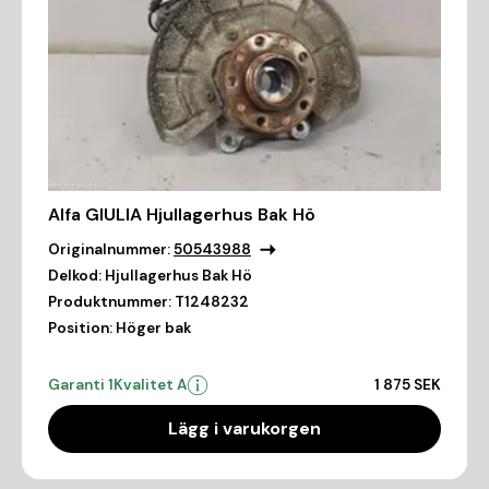
Alfa GIULIA Hjullagerhus Bak Hö
Originalnummer:
50543988
Delkod:
Hjullagerhus Bak Hö
Produktnummer:
T1248232
Position:
Höger bak
Garanti 1
Kvalitet A
1 875 SEK
Lägg i varukorgen