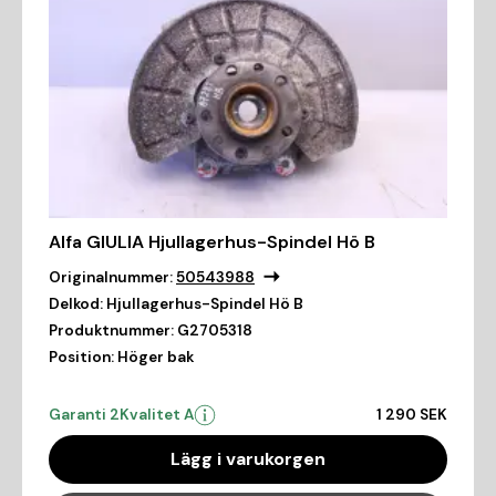
Alfa GIULIA Hjullagerhus-Spindel Hö B
Originalnummer:
50543988
Delkod:
Hjullagerhus-Spindel Hö B
Produktnummer:
G2705318
Position:
Höger bak
Garanti 2
Kvalitet A
1 290 SEK
Lägg i varukorgen