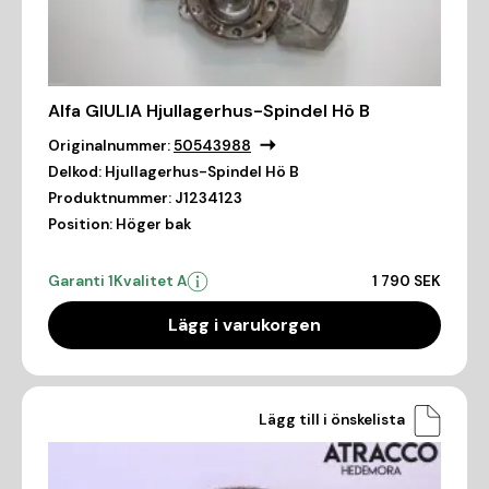
Alfa GIULIA Hjullagerhus-Spindel Hö B
Originalnummer:
50543988
Delkod:
Hjullagerhus-Spindel Hö B
Produktnummer:
J1234123
Position:
Höger bak
Garanti 1
Kvalitet A
1 790 SEK
Lägg i varukorgen
Lägg till i önskelista