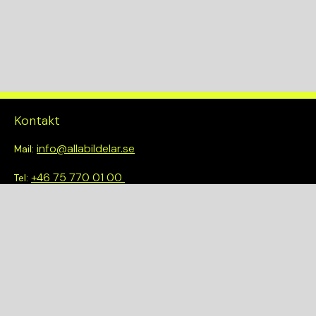
Kontakt
info@allabildelar.se
Mail:
+46 75 770 01 00
Tel:
Om oss
Vi tror på att göra det enkelt att välja rätt. Hos oss får du inte
bara tillgång till ett brett sortiment av kvalitetskontrollerade
delar – du blir också en del av en smartare och mer hållbar
framtid.
Snabblänkar