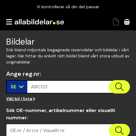
Vi kontrollerar så din del passar
Garanterad passform
Snabbt och tryggt
Bildelar
Vi kontrollerar så din del passar
Sök bland miljontals begagnade reservdelar och bildelar i vårt
lager. Här hittar du enkelt rätt bildel bland vårt stora utbud av
originaldelar.
Ange reg.nr
:
SE
ABC123
Välj bil i lista
Sök OE-nummer, artikelnummer eller visuellt
nummer
:
OE.nr / Art.nr / Visuellt nr