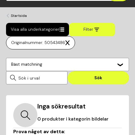
Startsida
Visa alla underkategorier
Filter
Originalnummer: 50543486
Bäst matchning
Sök
Inga sökresultat
0
produkter i kategorin
bildelar
Prova något av detta: