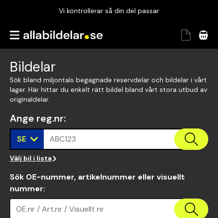
Vi kontrollerar så din del passar
Garanterad passform
Snabbt och tryggt
Bildelar
Vi kontrollerar så din del passar
Sök bland miljontals begagnade reservdelar och bildelar i vårt
lager. Här hittar du enkelt rätt bildel bland vårt stora utbud av
originaldelar.
Ange reg.nr
:
SE
ABC123
Välj bil i lista
Sök OE-nummer, artikelnummer eller visuellt
nummer
:
OE.nr / Art.nr / Visuellt nr