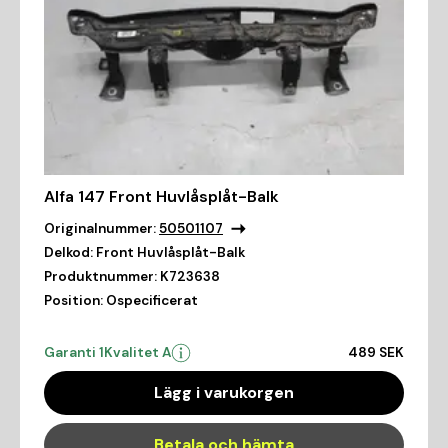
Alfa 147 Front Huvlåsplåt-Balk
Originalnummer:
50501107
Delkod:
Front Huvlåsplåt-Balk
Produktnummer:
K723638
Position:
Ospecificerat
Garanti 1
Kvalitet A
489 SEK
Lägg i varukorgen
Betala och hämta