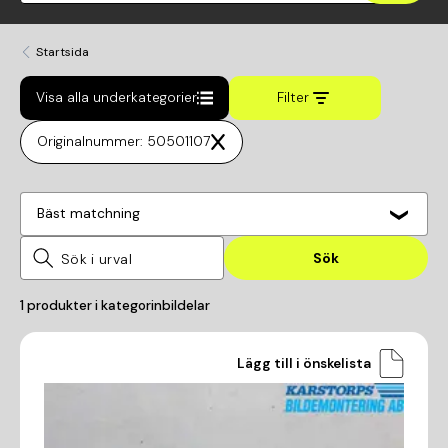
Startsida
Visa alla underkategorier
Filter
Originalnummer: 50501107
Bäst matchning
Sök
1
produkter i kategorin
bildelar
Lägg till i önskelista