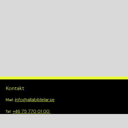
Kontakt
info@allabildelar.se
Mail:
+46 75 770 01 00
Tel:
Om oss