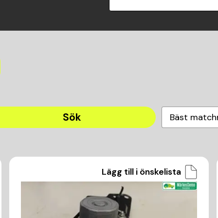
Sök
Bäst match
Lägg till i önskelista