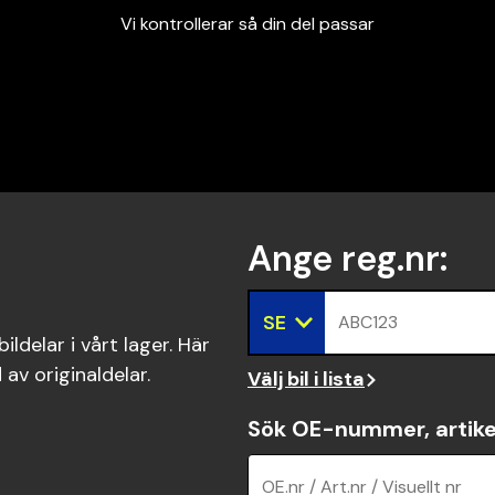
Vi kontrollerar så din del passar
Garanterad passform
Snabbt och tryggt
Vi kontrollerar så din del passar
Ange reg.nr
:
SE
ABC123
ldelar i vårt lager. Här
 av originaldelar.
Välj bil i lista
Sök OE-nummer, artike
OE.nr / Art.nr / Visuellt nr