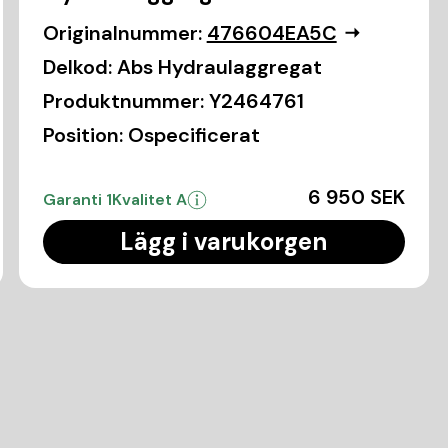
Originalnummer:
476604EA5C
Delkod:
Abs Hydraulaggregat
Produktnummer:
Y2464761
Position:
Ospecificerat
6 950 SEK
Garanti 1
Kvalitet A
Lägg i varukorgen