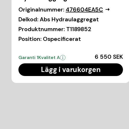
Originalnummer:
476604EA5C
Delkod:
Abs Hydraulaggregat
Produktnummer:
T1189852
Position:
Ospecificerat
6 550 SEK
Garanti 1
Kvalitet A
Lägg i varukorgen