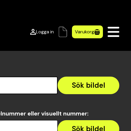
Logga in
Varukorg
Sök bildel
lnummer eller visuellt nummer
:
Sök bildel