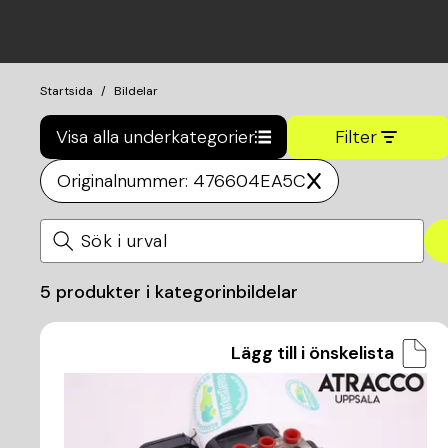
Startsida
Bildelar
Visa alla underkategorier
Filter
Originalnummer: 476604EA5C
5
produkter i kategorin
bildelar
Lägg till i önskelista