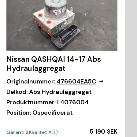
Nissan QASHQAI 14-17 Abs
Hydraulaggregat
Originalnummer:
476604EA5C
Delkod:
Abs Hydraulaggregat
Produktnummer:
L4076004
Position:
Ospecificerat
5 190 SEK
Garanti 2
Kvalitet A