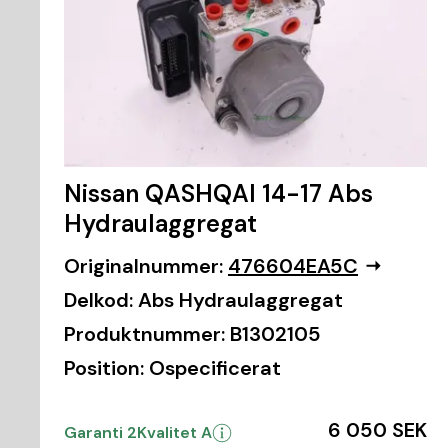
Nissan QASHQAI 14-17 Abs
Hydraulaggregat
Originalnummer:
476604EA5C
Delkod:
Abs Hydraulaggregat
Produktnummer:
B1302105
Position:
Ospecificerat
6 050 SEK
Garanti 2
Kvalitet A