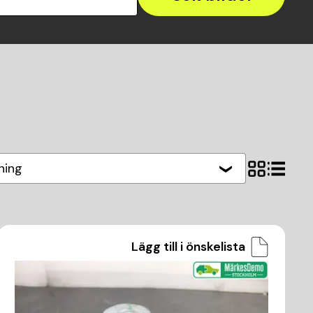
ning
Lägg till i önskelista