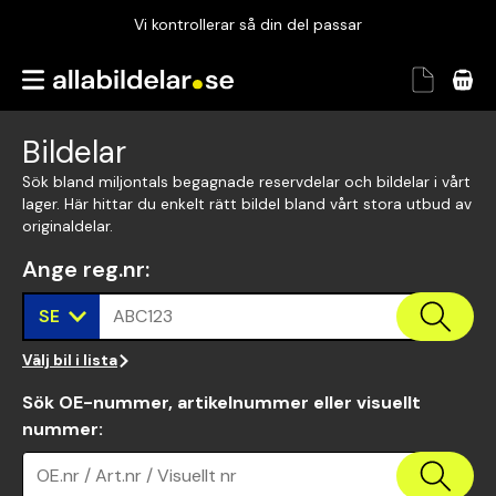
Vi kontrollerar så din del passar
Garanterad passform
Snabbt och tryggt
Bildelar
Vi kontrollerar så din del passar
Sök bland miljontals begagnade reservdelar och bildelar i vårt
lager. Här hittar du enkelt rätt bildel bland vårt stora utbud av
originaldelar.
Ange reg.nr
:
SE
ABC123
Välj bil i lista
Sök OE-nummer, artikelnummer eller visuellt
nummer
:
OE.nr / Art.nr / Visuellt nr