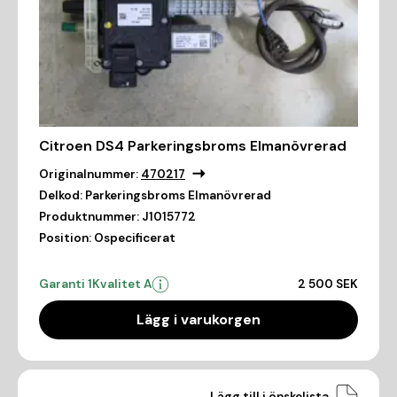
Citroen DS4 Parkeringsbroms Elmanövrerad
Originalnummer:
470217
Delkod:
Parkeringsbroms Elmanövrerad
Produktnummer:
J1015772
Position:
Ospecificerat
Garanti 1
Kvalitet A
2 500 SEK
Lägg i varukorgen
Lägg till i önskelista