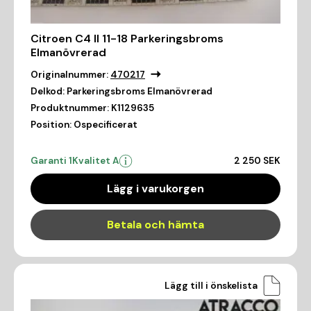
Citroen C4 II 11-18 Parkeringsbroms
Elmanövrerad
Originalnummer:
470217
Delkod:
Parkeringsbroms Elmanövrerad
Produktnummer:
K1129635
Position:
Ospecificerat
Garanti 1
Kvalitet A
2 250 SEK
Lägg i varukorgen
Betala och hämta
Lägg till i önskelista