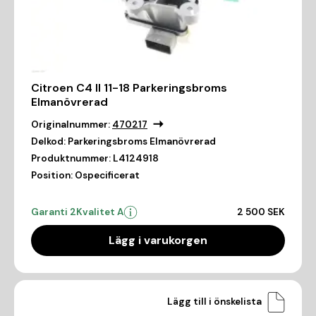
Citroen C4 II 11-18 Parkeringsbroms
Elmanövrerad
Originalnummer:
470217
Delkod:
Parkeringsbroms Elmanövrerad
Produktnummer:
L4124918
Position:
Ospecificerat
Garanti 2
Kvalitet A
2 500 SEK
Lägg i varukorgen
Lägg till i önskelista