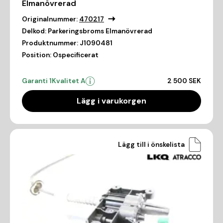
Elmanövrerad
Originalnummer:
470217
Delkod:
Parkeringsbroms Elmanövrerad
Produktnummer:
J1090481
Position:
Ospecificerat
Garanti 1
Kvalitet A
2 500 SEK
Lägg i varukorgen
Lägg till i önskelista