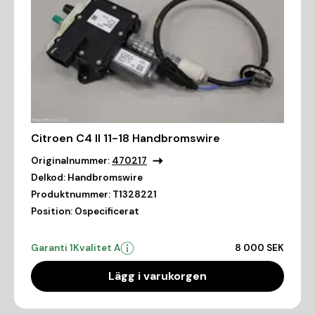
Citroen C4 II 11-18 Handbromswire
Originalnummer:
470217
Delkod:
Handbromswire
Produktnummer:
T1328221
Position:
Ospecificerat
Garanti 1
Kvalitet A
8 000 SEK
Lägg i varukorgen