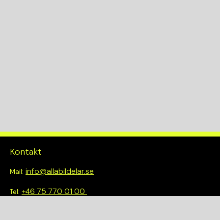
Kontakt
info@allabildelar.se
Mail:
+46 75 770 01 00
Tel:
Om oss