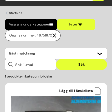
Startsida
Visa alla underkategorier
Filter
Originalnummer: 46751870
Bäst matchning
Sök
1
produkter i kategorin
bildelar
Lägg till i önskelista