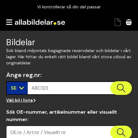
Vi kontrollerar så din del passar
Garanterad passform
Snabbt och tryggt
Bildelar
Vi kontrollerar så din del passar
Sök bland miljontals begagnade reservdelar och bildelar i vårt
lager. Här hittar du enkelt rätt bildel bland vårt stora utbud av
originaldelar.
Ange reg.nr
:
SE
ABC123
Välj bil i lista
Sök OE-nummer, artikelnummer eller visuellt
nummer
:
OE.nr / Art.nr / Visuellt nr