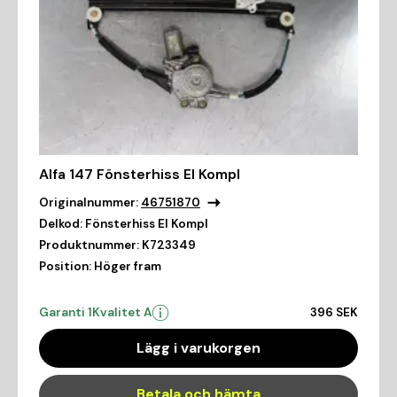
Alfa 147 Fönsterhiss El Kompl
Originalnummer:
46751870
Delkod:
Fönsterhiss El Kompl
Produktnummer:
K723349
Position:
Höger fram
Garanti 1
Kvalitet A
396 SEK
Lägg i varukorgen
Betala och hämta