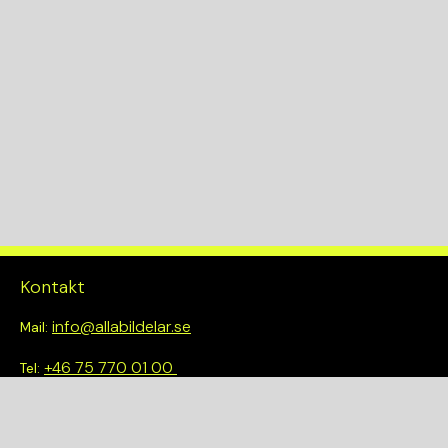
Kontakt
info@allabildelar.se
Mail:
+46 75 770 01 00
Tel:
Om oss
Vi tror på att göra det enkelt att välja rätt. Hos oss får du inte