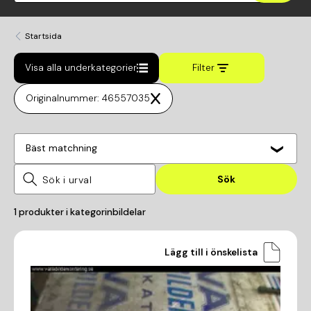
Startsida
Visa alla underkategorier
Filter
Originalnummer: 46557035
Bäst matchning
Sök
1
produkter i kategorin
bildelar
Lägg till i önskelista