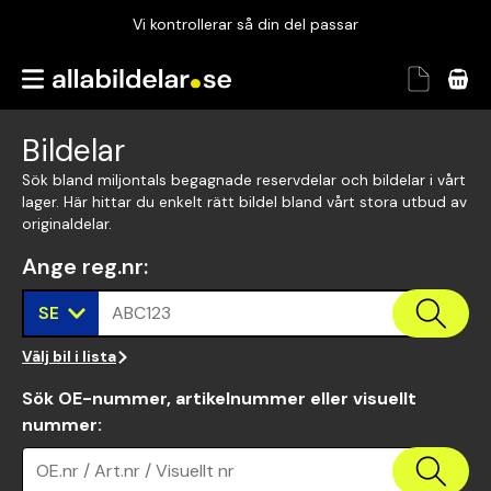
Vi kontrollerar så din del passar
Garanterad passform
Snabbt och tryggt
Bildelar
Vi kontrollerar så din del passar
Sök bland miljontals begagnade reservdelar och bildelar i vårt
lager. Här hittar du enkelt rätt bildel bland vårt stora utbud av
originaldelar.
Ange reg.nr
:
SE
ABC123
Välj bil i lista
Sök OE-nummer, artikelnummer eller visuellt
nummer
:
OE.nr / Art.nr / Visuellt nr