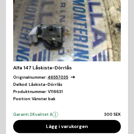
Alfa 147 Låskista-Dörrlås
Originalnummer:
46557035
Delkod:
Låskista-Dörrlås
Produktnummer:
V116631
Position:
Vänster bak
Garanti 2
Kvalitet A
300 SEK
Lägg i varukorgen