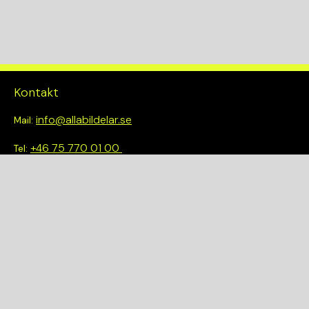
Kontakt
info@allabildelar.se
Mail:
+46 75 770 01 00
Tel:
Om oss
Vi tror på att göra det enkelt att välja rätt. Hos oss får du inte
bara tillgång till ett brett sortiment av kvalitetskontrollerade
delar – du blir också en del av en smartare och mer hållbar
framtid.
Snabblänkar
Om oss