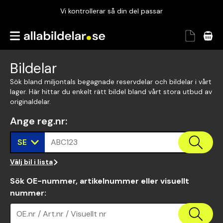
Vi kontrollerar så din del passar
Garanterad passform
Snabbt och tryggt
Bildelar
Vi kontrollerar så din del passar
Sök bland miljontals begagnade reservdelar och bildelar i vårt
lager. Här hittar du enkelt rätt bildel bland vårt stora utbud av
originaldelar.
Ange reg.nr
:
SE
ABC123
Välj bil i lista
Sök OE-nummer, artikelnummer eller visuellt
nummer
:
OE.nr / Art.nr / Visuellt nr