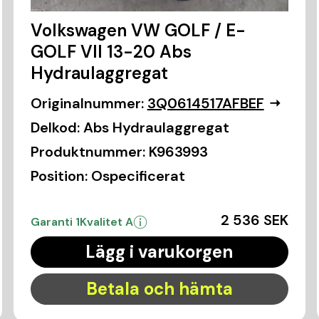
Volkswagen VW GOLF / E-
GOLF VII 13-20 Abs
Hydraulaggregat
Originalnummer:
3Q0614517AFBEF
Delkod:
Abs Hydraulaggregat
Produktnummer:
K963993
Position:
Ospecificerat
2 536 SEK
Garanti 1
Kvalitet A
Lägg i varukorgen
Betala och hämta