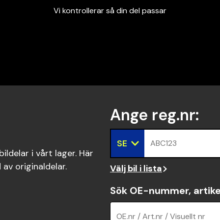
Vi kontrollerar så din del passar
Garanterad passform
Snabbt och tryggt
Vi kontrollerar så din del passar
Ange reg.nr
:
SE
ABC123
ldelar i vårt lager. Här
 av originaldelar.
Välj bil i lista
Sök OE-nummer, artike
OE.nr / Art.nr / Visuellt nr