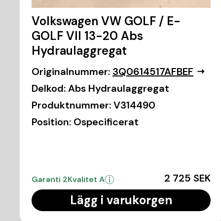
Volkswagen VW GOLF / E-
GOLF VII 13-20 Abs
Hydraulaggregat
Originalnummer:
3Q0614517AFBEF
Delkod:
Abs Hydraulaggregat
Produktnummer:
V314490
Position:
Ospecificerat
2 725 SEK
Garanti 2
Kvalitet A
Lägg i varukorgen