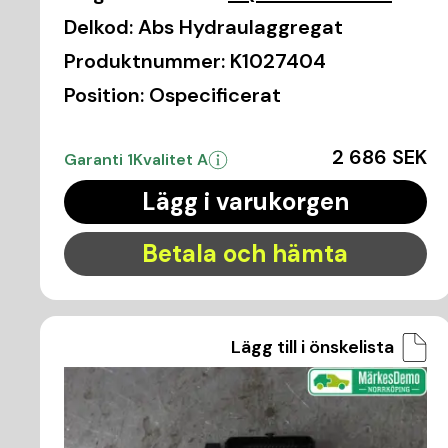
Delkod:
Abs Hydraulaggregat
Produktnummer:
K1027404
Position:
Ospecificerat
2 686 SEK
Garanti 1
Kvalitet A
Lägg i varukorgen
Betala och hämta
Lägg till i önskelista