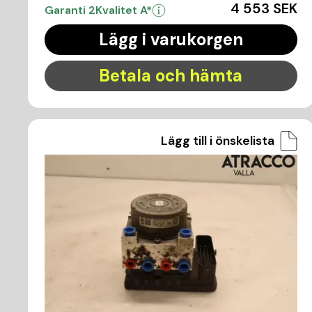
4 553 SEK
Garanti 2
Kvalitet A*
Lägg i varukorgen
Betala och hämta
Lägg till i önskelista