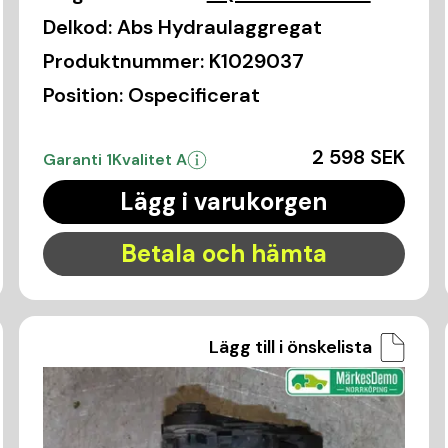
Delkod:
Abs Hydraulaggregat
Produktnummer:
K1029037
Position:
Ospecificerat
2 598 SEK
Garanti 1
Kvalitet A
Lägg i varukorgen
Betala och hämta
Lägg till i önskelista