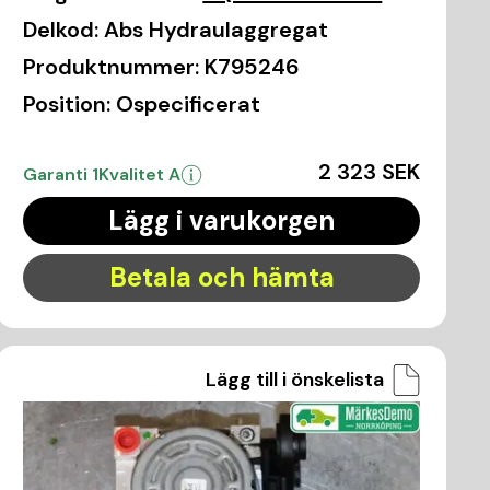
Delkod:
Abs Hydraulaggregat
Produktnummer:
K795246
Position:
Ospecificerat
2 323 SEK
Garanti 1
Kvalitet A
Lägg i varukorgen
Betala och hämta
Lägg till i önskelista