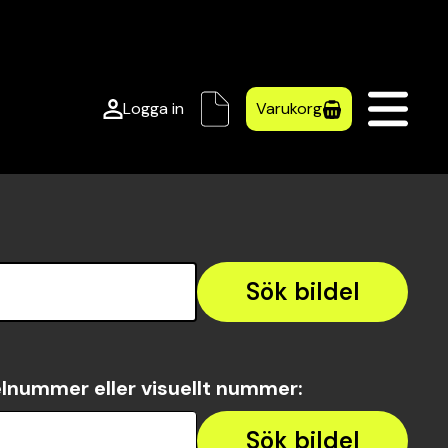
Logga in
Varukorg
Sök bildel
lnummer eller visuellt nummer
:
Sök bildel