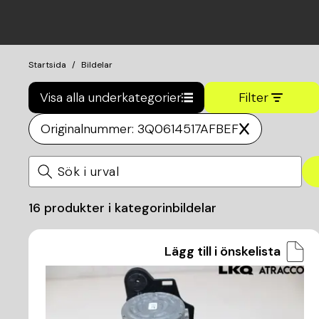
Startsida
Bildelar
Visa alla underkategorier
Filter
Originalnummer: 3Q0614517AFBEF
16
produkter i kategorin
bildelar
Lägg till i önskelista