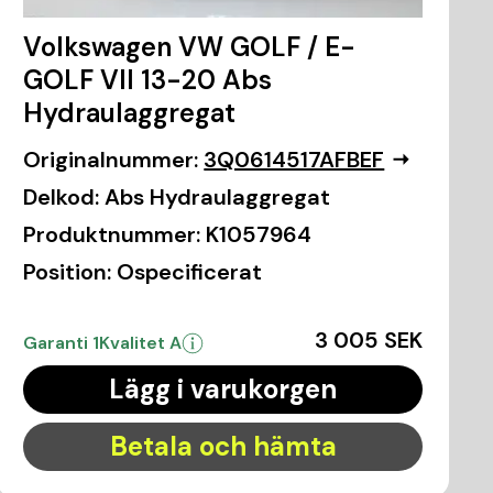
Volkswagen VW GOLF / E-
GOLF VII 13-20 Abs
Hydraulaggregat
Originalnummer:
3Q0614517AFBEF
Delkod:
Abs Hydraulaggregat
Produktnummer:
K1057964
Position:
Ospecificerat
3 005 SEK
Garanti 1
Kvalitet A
Lägg i varukorgen
Betala och hämta