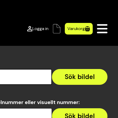
Logga in
Varukorg
Sök bildel
lnummer eller visuellt nummer
:
Sök bildel