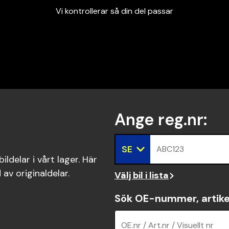
Vi kontrollerar så din del passar
Garanterad passform
Snabbt och tryggt
Vi kontrollerar så din del passar
Ange reg.nr
:
SE
ABC123
ldelar i vårt lager. Här
 av originaldelar.
Välj bil i lista
Sök OE-nummer, artike
OE.nr / Art.nr / Visuellt nr