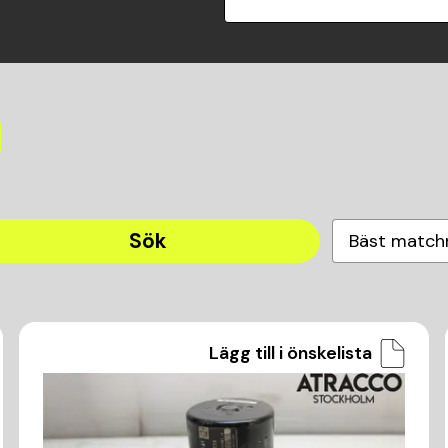
Sök
Bäst match
Lägg till i önskelista