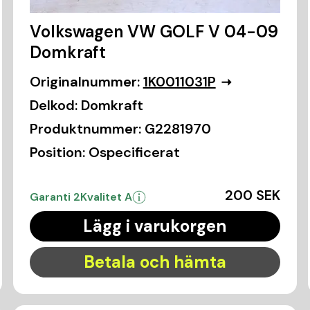
Volkswagen VW GOLF V 04-09
Domkraft
Originalnummer:
1K0011031P
Delkod:
Domkraft
Produktnummer:
G2281970
Position:
Ospecificerat
200 SEK
Garanti 2
Kvalitet A
Lägg i varukorgen
Betala och hämta