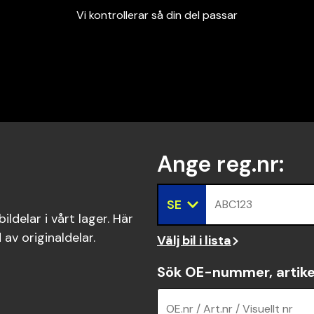
Vi kontrollerar så din del passar
Garanterad passform
Snabbt och tryggt
Vi kontrollerar så din del passar
Ange reg.nr
:
SE
ABC123
ldelar i vårt lager. Här
 av originaldelar.
Välj bil i lista
Sök OE-nummer, artike
OE.nr / Art.nr / Visuellt nr