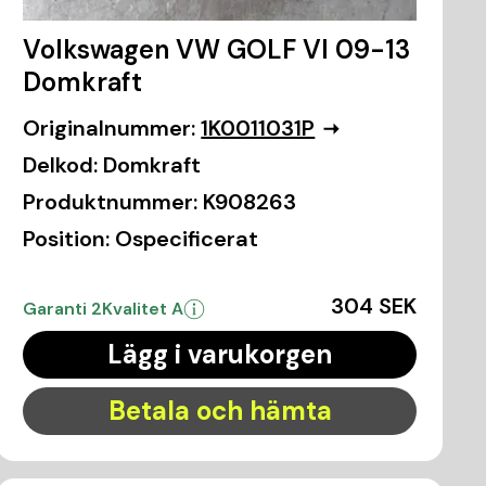
Volkswagen VW GOLF VI 09-13
Domkraft
Originalnummer:
1K0011031P
Delkod:
Domkraft
Produktnummer:
K908263
Position:
Ospecificerat
304 SEK
Garanti 2
Kvalitet A
Lägg i varukorgen
Betala och hämta