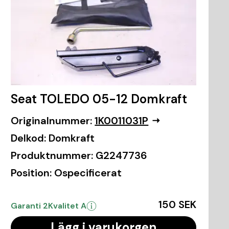
Seat TOLEDO 05-12 Domkraft
Originalnummer:
1K0011031P
Delkod:
Domkraft
Produktnummer:
G2247736
Position:
Ospecificerat
150 SEK
Garanti 2
Kvalitet A
Lägg i varukorgen