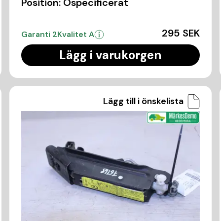
Position:
Ospecificerat
295 SEK
Garanti 2
Kvalitet A
Lägg i varukorgen
Lägg till i önskelista