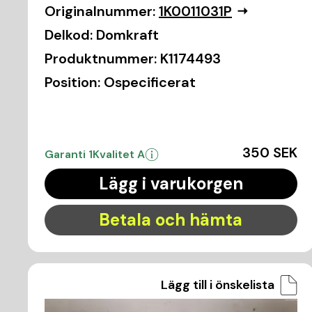
Originalnummer:
1K0011031P
Delkod:
Domkraft
Produktnummer:
K1174493
Position:
Ospecificerat
350 SEK
Garanti 1
Kvalitet A
Lägg i varukorgen
Betala och hämta
Lägg till i önskelista