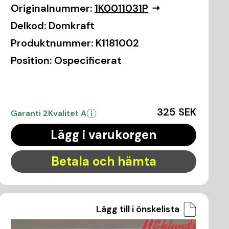
Originalnummer:
1K0011031P
Delkod:
Domkraft
Produktnummer:
K1181002
Position:
Ospecificerat
325 SEK
Garanti 2
Kvalitet A
Lägg i varukorgen
Betala och hämta
Lägg till i önskelista