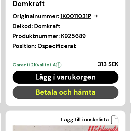
Domkraft
Originalnummer:
1K0011031P
Delkod:
Domkraft
Produktnummer:
K925689
Position:
Ospecificerat
313 SEK
Garanti 2
Kvalitet A
Lägg i varukorgen
Betala och hämta
Lägg till i önskelista