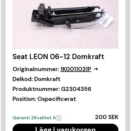
Seat LEON 06-12 Domkraft
Originalnummer:
1K0011031P
Delkod:
Domkraft
Produktnummer:
G2304356
Position:
Ospecificerat
200 SEK
Garanti 2
Kvalitet A
Lägg i varukorgen