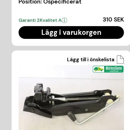
Position:
Ospecificerat
310 SEK
Garanti 2
Kvalitet A
Lägg i varukorgen
Lägg till i önskelista