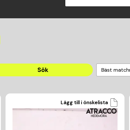
Sök
Bäst match
Lägg till i önskelista