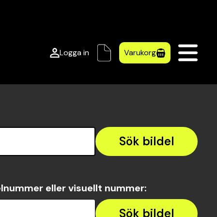
Logga in
Varukorg
Sök bildel
lnummer eller visuellt nummer
:
Sök bildel