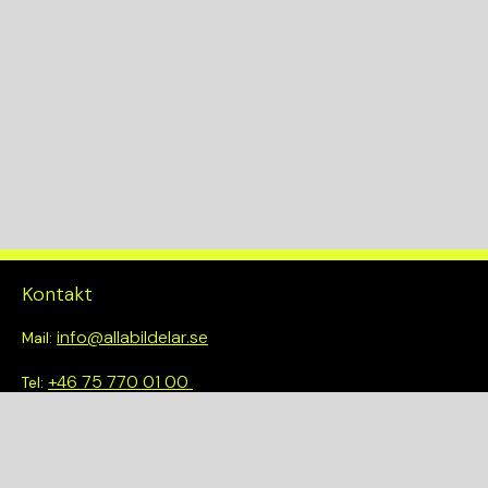
Kontakt
info@allabildelar.se
Mail:
+46 75 770 01 00
Tel:
Om oss
Vi tror på att göra det enkelt att välja rätt. Hos oss får du inte
bara tillgång till ett brett sortiment av kvalitetskontrollerade