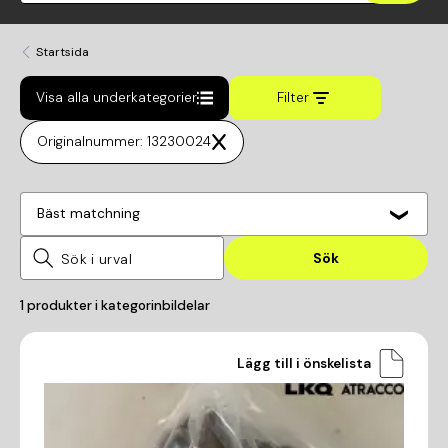
Startsida
Visa alla underkategorier
Filter
Originalnummer: 13230024
Bäst matchning
Sök
1
produkter i kategorin
bildelar
Lägg till i önskelista