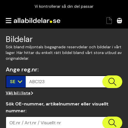
Vi kontrollerar så din del passar
Garanterad passform
Snabbt och tryggt
Bildelar
Vi kontrollerar så din del passar
Sök bland miljontals begagnade reservdelar och bildelar i vårt
lager. Här hittar du enkelt rätt bildel bland vårt stora utbud av
originaldelar.
Ange reg.nr
:
SE
ABC123
Välj bil i lista
Sök OE-nummer, artikelnummer eller visuellt
nummer
:
OE.nr / Art.nr / Visuellt nr