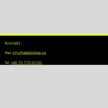
Kontakt
info@allabildelar.se
Mail:
+46 75 770 01 00
Tel:
Om oss
Vi tror på att göra det enkelt att välja rätt. Hos oss får du inte
bara tillgång till ett brett sortiment av kvalitetskontrollerade
delar – du blir också en del av en smartare och mer hållbar
framtid.
Snabblänkar