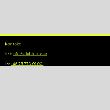
Kontakt
info@allabildelar.se
Mail:
+46 75 770 01 00
Tel:
Om oss
Vi tror på att göra det enkelt att välja rätt. Hos oss får du inte
bara tillgång till ett brett sortiment av kvalitetskontrollerade
delar – du blir också en del av en smartare och mer hållbar
framtid.
Snabblänkar