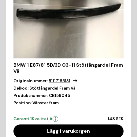
BMW 1 E87/81 5D/3D 03-11 Stötfångardel Fram
Vä
Originalnummer:
51117185131
Delkod:
Stötfångardel Fram Vä
Produktnummer:
CB156045
Position:
Vänster fram
Garanti 1
Kvalitet A
148 SEK
Lägg i varukorgen