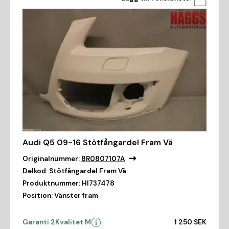
Audi Q5 09-16 Stötfångardel Fram Vä
Originalnummer:
8R0807107A
Delkod:
Stötfångardel Fram Vä
Produktnummer:
HI737478
Position:
Vänster fram
Garanti 2
Kvalitet M
1 250 SEK