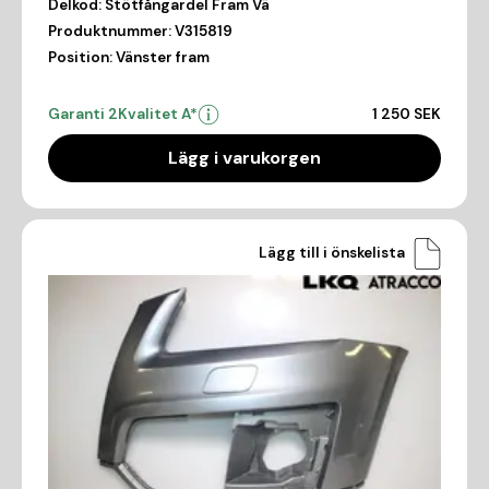
Delkod:
Stötfångardel Fram Vä
Produktnummer:
V315819
Position:
Vänster fram
Garanti 2
Kvalitet A*
1 250 SEK
Lägg i varukorgen
Lägg till i önskelista