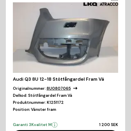
Audi Q3 8U 12-18 Stötfångardel Fram Vä
Originalnummer:
8U0807065
Delkod:
Stötfångardel Fram Vä
Produktnummer:
K1251172
Position:
Vänster fram
Garanti 3
Kvalitet M
1 200 SEK