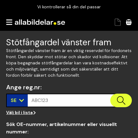
Vi kontrollerar så din del passar
Garanterad passform
Snabbt och tryggt
Stötfångardel vänster fram
Vi kontrollerar så din del passar
Stötfångardel vänster fram är en viktig reservdel för fordonets
front. Den skyddar mot stötar och skador vid kollisioner. Att
köpa begagnade stötfångardelar kan vara kostnadseffektivt
och miljövänligt, samtidigt som det säkerställer att ditt
fordon förblir säkert och funktionellt.
Ange reg.nr
:
SE
ABC123
Välj bil i lista
Sök OE-nummer, artikelnummer eller visuellt
nummer
: