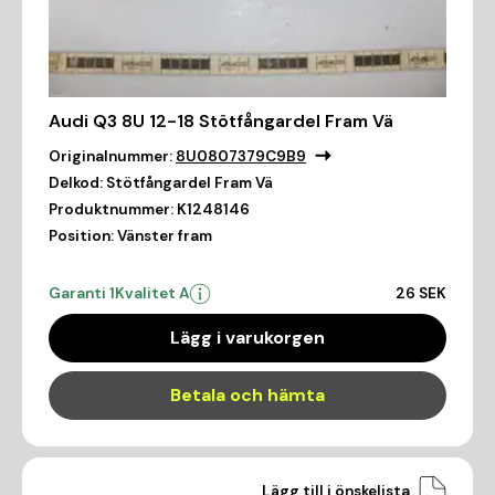
Audi Q3 8U 12-18 Stötfångardel Fram Vä
Originalnummer:
8U0807379C9B9
Delkod:
Stötfångardel Fram Vä
Produktnummer:
K1248146
Position:
Vänster fram
Garanti 1
Kvalitet A
26 SEK
Lägg i varukorgen
Betala och hämta
Lägg till i önskelista