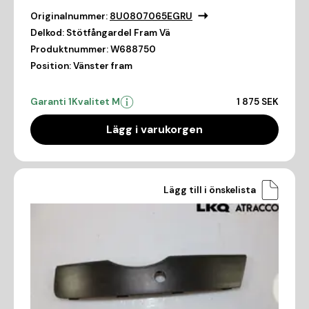
Originalnummer:
8U0807065EGRU
Delkod:
Stötfångardel Fram Vä
Produktnummer:
W688750
Position:
Vänster fram
Garanti 1
Kvalitet M
1 875 SEK
Lägg i varukorgen
Lägg till i önskelista