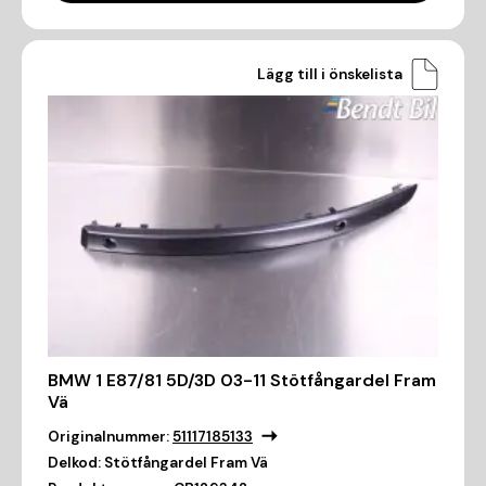
Lägg till i önskelista
BMW 1 E87/81 5D/3D 03-11 Stötfångardel Fram
Vä
Originalnummer:
51117185133
Delkod:
Stötfångardel Fram Vä