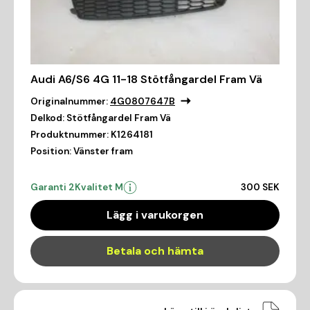
Audi A6/S6 4G 11-18 Stötfångardel Fram Vä
Originalnummer:
4G0807647B
Delkod:
Stötfångardel Fram Vä
Produktnummer:
K1264181
Position:
Vänster fram
Garanti 2
Kvalitet M
300 SEK
Lägg i varukorgen
Betala och hämta