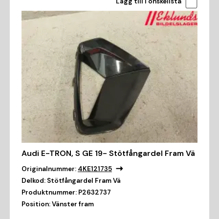
Lägg till i önskelista
Audi E-TRON, S GE 19- Stötfångardel Fram Vä
Originalnummer:
4KE121735
Delkod:
Stötfångardel Fram Vä
Produktnummer:
P2632737
Position:
Vänster fram