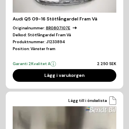
Audi Q5 09-16 Stötfångardel Fram Vä
Originalnummer:
8R0807107E
Delkod:
Stötfångardel Fram Vä
Produktnummer:
J1233894
Position:
Vänster fram
Garanti 2
Kvalitet A
2 250 SEK
Lägg i varukorgen
Lägg till i önskelista