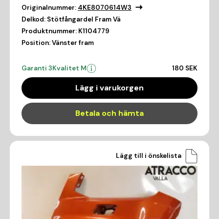
Originalnummer:
4KE8070614W3
Delkod:
Stötfångardel Fram Vä
Produktnummer:
K1104779
Position:
Vänster fram
Garanti 3
Kvalitet M
180 SEK
Lägg i varukorgen
Betala och hämta
Lägg till i önskelista