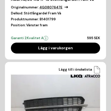
Originalnummer:
4G0807647E
Delkod:
Stötfångardel Fram Vä
Produktnummer:
B1401799
Position:
Vänster fram
Garanti 2
Kvalitet A
595 SEK
Lägg i varukorgen
Lägg till i önskelista