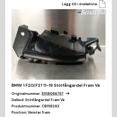
Lägg till i önskelista
BMW 1 F20/F21 11-19 Stötfångardel Fram Vä
Originalnummer:
51118066757
Delkod:
Stötfångardel Fram Vä
Produktnummer:
CB158263
Position:
Vänster fram