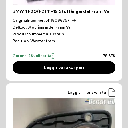
BMW 1 F20/F21 11-19 Stötfångardel Fram Vä
Originalnummer:
51118066757
Delkod:
Stötfångardel Fram Vä
Produktnummer:
B1012568
Position:
Vänster fram
Garanti 2
Kvalitet A
75 SEK
Lägg i varukorgen
Lägg till i önskelista