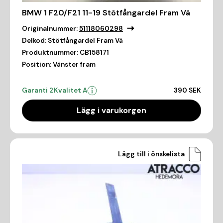
BMW 1 F20/F21 11-19 Stötfångardel Fram Vä
Originalnummer:
51118060298
Delkod:
Stötfångardel Fram Vä
Produktnummer:
CB158171
Position:
Vänster fram
Garanti 2
Kvalitet A
390 SEK
Lägg i varukorgen
Lägg till i önskelista