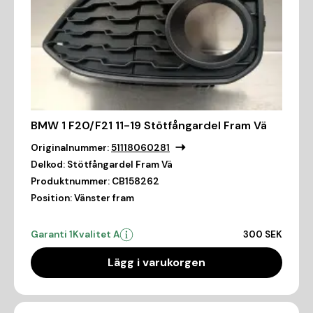
BMW 1 F20/F21 11-19 Stötfångardel Fram Vä
Originalnummer:
51118060281
Delkod:
Stötfångardel Fram Vä
Produktnummer:
CB158262
Position:
Vänster fram
Garanti 1
Kvalitet A
300 SEK
Lägg i varukorgen