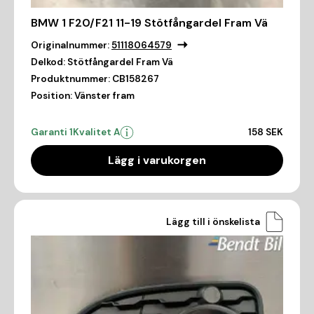
BMW 1 F20/F21 11-19 Stötfångardel Fram Vä
Originalnummer:
51118064579
Delkod:
Stötfångardel Fram Vä
Produktnummer:
CB158267
Position:
Vänster fram
Garanti 1
Kvalitet A
158 SEK
Lägg i varukorgen
Lägg till i önskelista