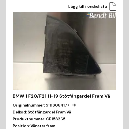
Lägg till i önskelista
BMW 1 F20/F21 11-19 Stötfångardel Fram Vä
Originalnummer:
51118064177
Delkod:
Stötfångardel Fram Vä
Produktnummer:
CB158265
Position:
Vänster fram