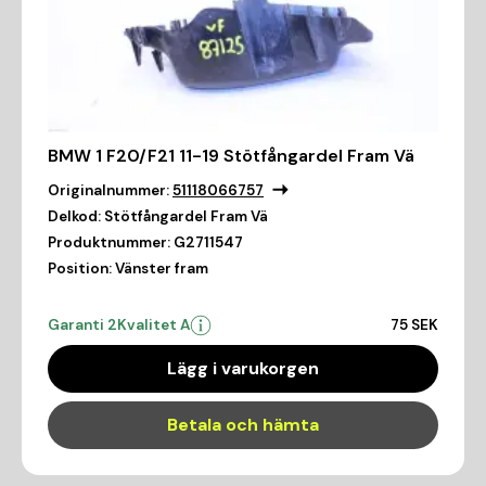
BMW 1 F20/F21 11-19 Stötfångardel Fram Vä
Originalnummer:
51118066757
Delkod:
Stötfångardel Fram Vä
Produktnummer:
G2711547
Position:
Vänster fram
Garanti 2
Kvalitet A
75 SEK
Lägg i varukorgen
Betala och hämta