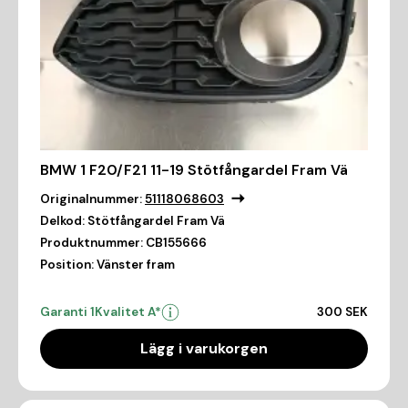
BMW 1 F20/F21 11-19 Stötfångardel Fram Vä
Originalnummer:
51118068603
Delkod:
Stötfångardel Fram Vä
Produktnummer:
CB155666
Position:
Vänster fram
Garanti 1
Kvalitet A*
300 SEK
Lägg i varukorgen