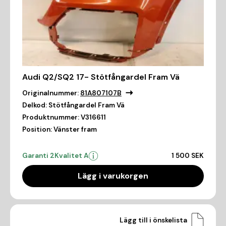
Audi Q2/SQ2 17- Stötfångardel Fram Vä
Originalnummer:
81A807107B
Delkod:
Stötfångardel Fram Vä
Produktnummer:
V316611
Position:
Vänster fram
Garanti 2
Kvalitet A
1 500 SEK
Lägg i varukorgen
Lägg till i önskelista