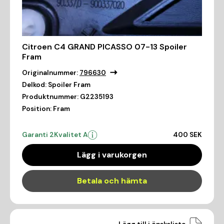
Citroen C4 GRAND PICASSO 07-13 Spoiler
Fram
Originalnummer:
796630
Delkod:
Spoiler Fram
Produktnummer:
G2235193
Position:
Fram
Garanti 2
Kvalitet A
400 SEK
Lägg i varukorgen
Betala och hämta