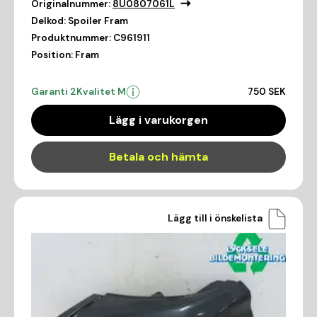
Originalnummer:
8U0807061L
Delkod:
Spoiler Fram
Produktnummer:
C961911
Position:
Fram
Garanti 2
Kvalitet M
750 SEK
Lägg i varukorgen
Betala och hämta
Lägg till i önskelista