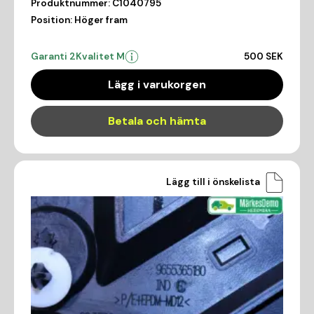
Produktnummer:
C1040795
Position:
Höger fram
Garanti 2
Kvalitet M
500 SEK
Lägg i varukorgen
Betala och hämta
Lägg till i önskelista