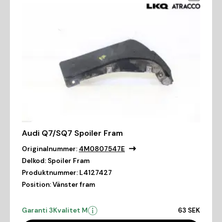
Audi Q7/SQ7 Spoiler Fram
Originalnummer:
4M0807547E
Delkod:
Spoiler Fram
Produktnummer:
L4127427
Position:
Vänster fram
Garanti 3
Kvalitet M
63 SEK