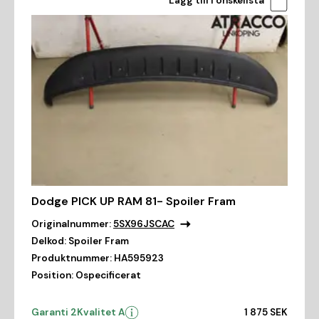
Lägg till i önskelista
Dodge PICK UP RAM 81- Spoiler Fram
Originalnummer:
5SX96JSCAC
Delkod:
Spoiler Fram
Produktnummer:
HA595923
Position:
Ospecificerat
Garanti 2
Kvalitet A
1 875 SEK