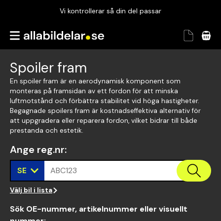
Vi kontrollerar så din del passar
Garanterad passform
Snabbt och tryggt
Spoiler fram
Vi kontrollerar så din del passar
En spoiler fram är en aerodynamisk komponent som
monteras på framsidan av ett fordon för att minska
luftmotstånd och förbättra stabilitet vid höga hastigheter.
Begagnade spoilers fram är kostnadseffektiva alternativ för
att uppgradera eller reparera fordon, vilket bidrar till både
prestanda och estetik.
Ange reg.nr
:
SE
ABC123
Välj bil i lista
Sök OE-nummer, artikelnummer eller visuellt
nummer
: