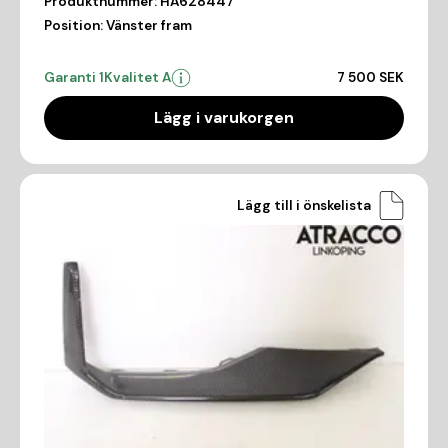
Produktnummer:
HA628447
Position:
Vänster fram
Garanti 1
Kvalitet A
7 500 SEK
Lägg i varukorgen
Lägg till i önskelista