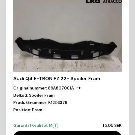
Audi Q4 E-TRON FZ 22- Spoiler Fram
Originalnummer:
89A807061A
Delkod:
Spoiler Fram
Produktnummer:
K1253376
Position:
Fram
Garanti 1
Kvalitet M
1 205 SEK