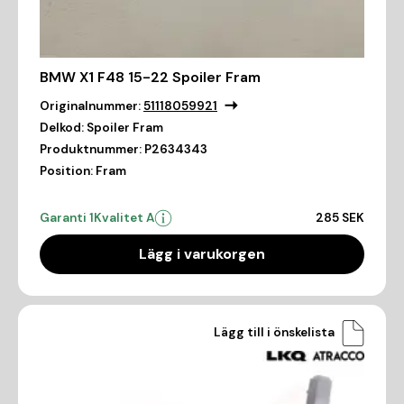
BMW X1 F48 15-22 Spoiler Fram
Originalnummer:
51118059921
Delkod:
Spoiler Fram
Produktnummer:
P2634343
Position:
Fram
Garanti 1
Kvalitet A
285 SEK
Lägg i varukorgen
Lägg till i önskelista