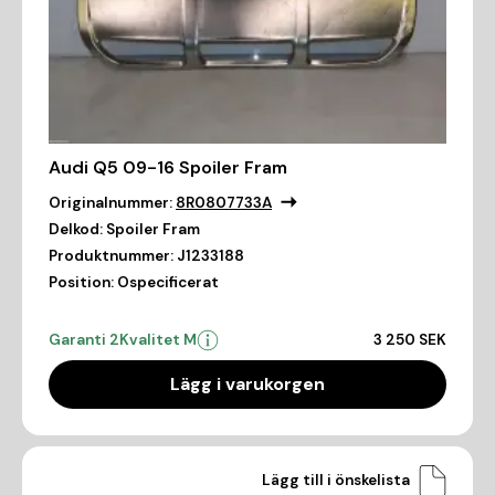
Audi Q5 09-16 Spoiler Fram
Originalnummer:
8R0807733A
Delkod:
Spoiler Fram
Produktnummer:
J1233188
Position:
Ospecificerat
Garanti 2
Kvalitet M
3 250 SEK
Lägg i varukorgen
Lägg till i önskelista