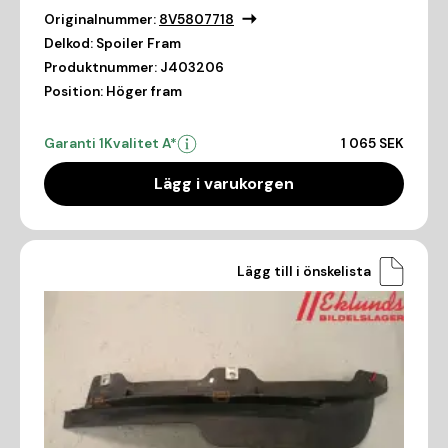
Originalnummer:
8V5807718
Delkod:
Spoiler Fram
Produktnummer:
J403206
Position:
Höger fram
Garanti 1
Kvalitet A*
1 065 SEK
Lägg i varukorgen
Lägg till i önskelista