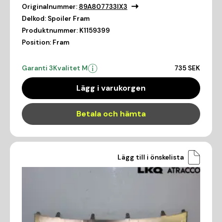
Originalnummer:
89A807733IX3
Delkod:
Spoiler Fram
Produktnummer:
K1159399
Position:
Fram
Garanti 3
Kvalitet M
735 SEK
Lägg i varukorgen
Betala och hämta
Lägg till i önskelista