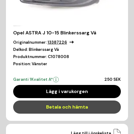
Opel ASTRA J 10-15 Blinkerssarg Vä
Originalnummer:
13387226
Delkod:
Blinkerssarg Vä
Produktnummer:
C1078008
Position:
Vänster
Garanti 1
Kvalitet A*
250 SEK
Lägg i varukorgen
Betala och hämta
Lägg till i önskelista