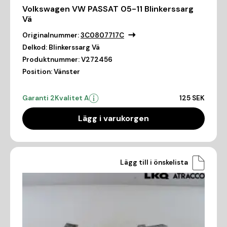
Volkswagen VW PASSAT 05-11 Blinkerssarg
Vä
Originalnummer:
3C0807717C
Delkod:
Blinkerssarg Vä
Produktnummer:
V272456
Position:
Vänster
Garanti 2
Kvalitet A
125 SEK
Lägg i varukorgen
Lägg till i önskelista