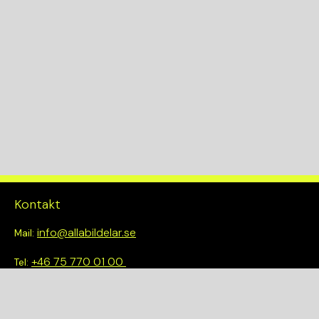
Kontakt
info@allabildelar.se
Mail:
+46 75 770 01 00
Tel:
Om oss
Vi tror på att göra det enkelt att välja rätt. Hos oss får du inte