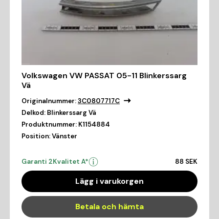
Volkswagen VW PASSAT 05-11 Blinkerssarg
Vä
Originalnummer:
3C0807717C
Delkod:
Blinkerssarg Vä
Produktnummer:
K1154884
Position:
Vänster
Garanti 2
Kvalitet A*
88 SEK
Lägg i varukorgen
Betala och hämta