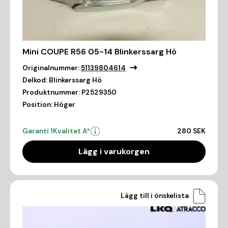
Mini COUPE R56 05-14 Blinkerssarg Hö
Originalnummer:
51139804614
Delkod:
Blinkerssarg Hö
Produktnummer:
P2529350
Position:
Höger
Garanti 1
Kvalitet A*
280 SEK
Lägg i varukorgen
Lägg till i önskelista