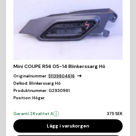
Mini COUPE R56 05-14 Blinkerssarg Hö
Originalnummer:
51139804616
Delkod:
Blinkerssarg Hö
Produktnummer:
G2930961
Position:
Höger
Garanti 2
Kvalitet A
375 SEK
Lägg i varukorgen