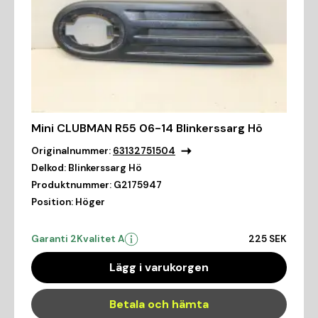
Mini CLUBMAN R55 06-14 Blinkerssarg Hö
Originalnummer:
63132751504
Delkod:
Blinkerssarg Hö
Produktnummer:
G2175947
Position:
Höger
Garanti 2
Kvalitet A
225 SEK
Lägg i varukorgen
Betala och hämta