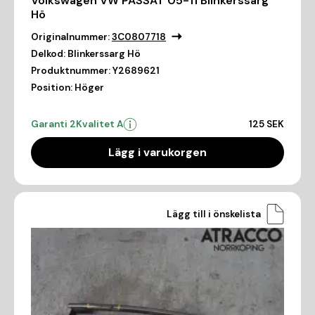
Volkswagen VW PASSAT 05-11 Blinkerssarg
Hö
Originalnummer:
3C0807718
Delkod:
Blinkerssarg Hö
Produktnummer:
Y2689621
Position:
Höger
Garanti 2
Kvalitet A
125 SEK
Lägg i varukorgen
Lägg till i önskelista