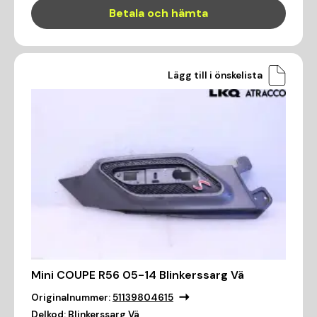
Betala och hämta
Lägg till i önskelista
Mini COUPE R56 05-14 Blinkerssarg Vä
Originalnummer:
51139804615
Delkod:
Blinkerssarg Vä