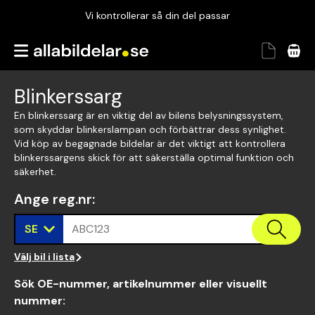
Vi kontrollerar så din del passar
Garanterad passform
Snabbt och tryggt
Blinkerssarg
Vi kontrollerar så din del passar
En blinkerssarg är en viktig del av bilens belysningssystem,
som skyddar blinkerslampan och förbättrar dess synlighet.
Vid köp av begagnade bildelar är det viktigt att kontrollera
blinkerssargens skick för att säkerställa optimal funktion och
säkerhet.
Ange reg.nr
:
SE
ABC123
Välj bil i lista
Sök OE-nummer, artikelnummer eller visuellt
nummer
: