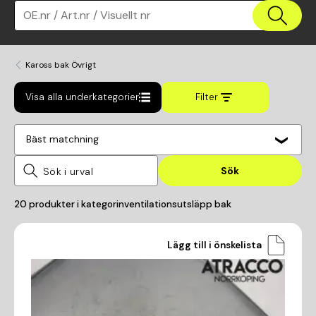
OE.nr / Art.nr / Visuellt nr
Kaross bak Övrigt
Visa alla underkategorier
Filter
Bäst matchning
Sök
20
produkter i kategorin
ventilationsutsläpp bak
Lägg till i önskelista