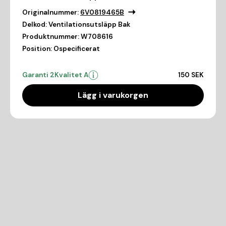
Originalnummer:
6V0819465B
Delkod:
Ventilationsutsläpp Bak
Produktnummer:
W708616
Position:
Ospecificerat
Garanti 2
Kvalitet A
150 SEK
Lägg i varukorgen