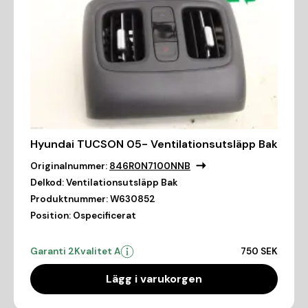
Hyundai TUCSON 05- Ventilationsutsläpp Bak
Originalnummer:
846R0N7100NNB
Delkod:
Ventilationsutsläpp Bak
Produktnummer:
W630852
Position:
Ospecificerat
Garanti 2
Kvalitet A
750 SEK
Lägg i varukorgen