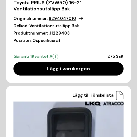
Toyota PRIUS (ZVW50) 16-21
Ventilationsutsläpp Bak
Originalnummer:
6294047010
Delkod:
Ventilationsutsläpp Bak
Produktnummer:
J1229403
Position:
Ospecificerat
Garanti 1
Kvalitet A
275 SEK
Lägg i varukorgen
Lägg till i önskelista