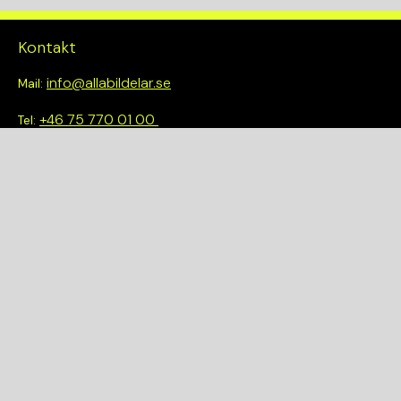
Kontakt
info@allabildelar.se
Mail:
+46 75 770 01 00
Tel:
Om oss
Vi tror på att göra det enkelt att välja rätt. Hos oss får du inte
bara tillgång till ett brett sortiment av kvalitetskontrollerade
delar – du blir också en del av en smartare och mer hållbar
framtid.
Snabblänkar
Om oss
Demonteringar
Bilmärken
Integritetspolicy