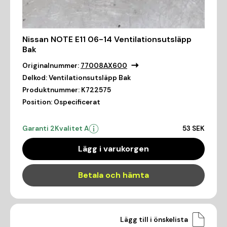
Nissan NOTE E11 06-14 Ventilationsutsläpp
Bak
Originalnummer:
77008AX600
Delkod:
Ventilationsutsläpp Bak
Produktnummer:
K722575
Position:
Ospecificerat
Garanti 2
Kvalitet A
53 SEK
Lägg i varukorgen
Betala och hämta
Lägg till i önskelista