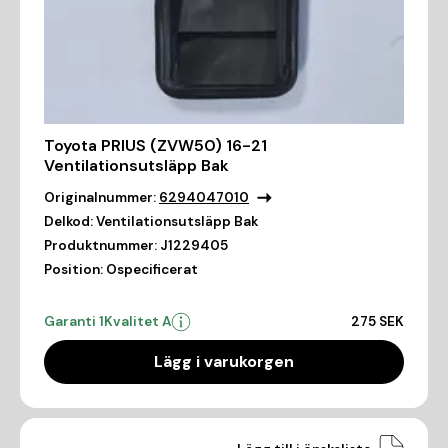
Toyota PRIUS (ZVW50) 16-21
Ventilationsutsläpp Bak
Originalnummer:
6294047010
Delkod:
Ventilationsutsläpp Bak
Produktnummer:
J1229405
Position:
Ospecificerat
Garanti 1
Kvalitet A
275 SEK
Lägg i varukorgen