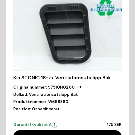
Kia STONIC 18->> Ventilationsutsläpp Bak
Originalnummer:
97510H0200
Delkod:
Ventilationsutsläpp Bak
Produktnummer:
W698380
Position:
Ospecificerat
Garanti 1
Kvalitet A
175 SEK