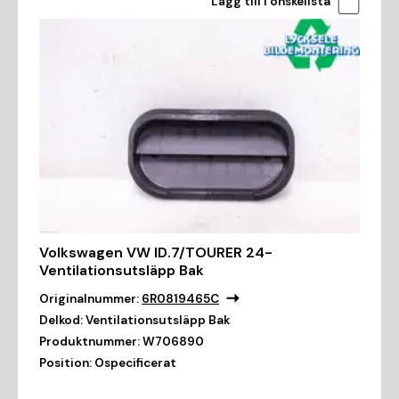
Lägg till i önskelista
Volkswagen VW ID.7/TOURER 24-
Ventilationsutsläpp Bak
Originalnummer:
6R0819465C
Delkod:
Ventilationsutsläpp Bak
Produktnummer:
W706890
Position:
Ospecificerat