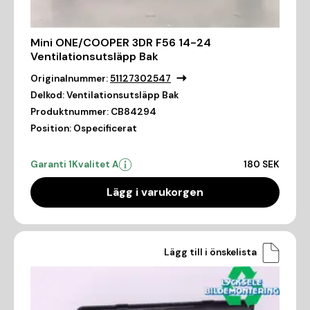
Mini ONE/COOPER 3DR F56 14-24
Ventilationsutsläpp Bak
Originalnummer:
51127302547
Delkod:
Ventilationsutsläpp Bak
Produktnummer:
CB84294
Position:
Ospecificerat
Garanti 1
Kvalitet A
180 SEK
Lägg i varukorgen
Lägg till i önskelista