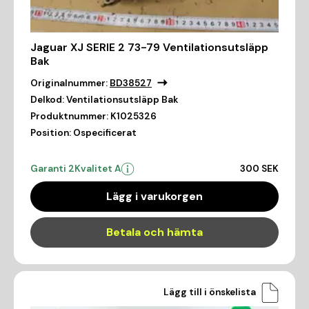
Jaguar XJ SERIE 2 73-79 Ventilationsutsläpp
Bak
Originalnummer:
BD38527
Delkod:
Ventilationsutsläpp Bak
Produktnummer:
K1025326
Position:
Ospecificerat
Garanti 2
Kvalitet A
300 SEK
Lägg i varukorgen
Betala och hämta
Lägg till i önskelista