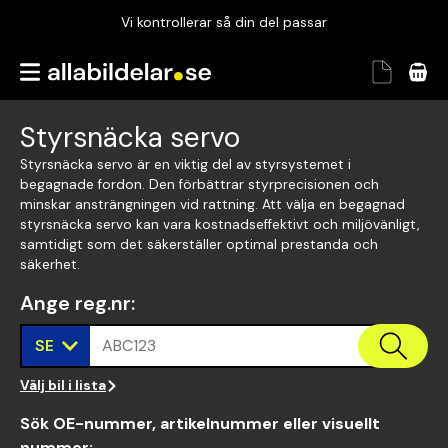
Vi kontrollerar så din del passar
Garanterad passform
Snabbt och tryggt
Styrsnäcka servo
Vi kontrollerar så din del passar
Styrsnäcka servo är en viktig del av styrsystemet i
begagnade fordon. Den förbättrar styrprecisionen och
minskar ansträngningen vid rattning. Att välja en begagnad
styrsnäcka servo kan vara kostnadseffektivt och miljövänligt,
samtidigt som det säkerställer optimal prestanda och
säkerhet.
Ange reg.nr
:
SE
ABC123
Välj bil i lista
Sök OE-nummer, artikelnummer eller visuellt
nummer
: