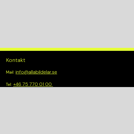
Kontakt
info@allabildelar.se
Mail:
+46 75 770 01 00
Tel:
Om oss
Vi tror på att göra det enkelt att välja rätt. Hos oss får du inte
bara tillgång till ett brett sortiment av kvalitetskontrollerade
delar – du blir också en del av en smartare och mer hållbar
framtid.