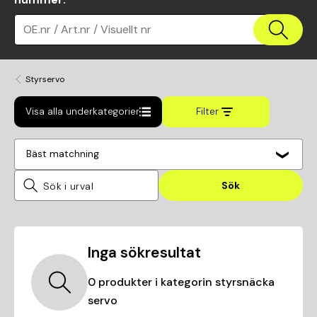
OE.nr / Art.nr / Visuellt nr
Styrservo
Visa alla underkategorier
Filter
Bäst matchning
Sök
Inga sökresultat
0
produkter i kategorin
styrsnäcka
servo