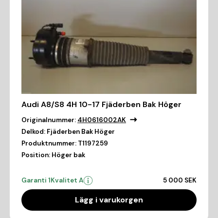
Audi A8/S8 4H 10-17 Fjäderben Bak Höger
Originalnummer:
4H0616002AK
Delkod:
Fjäderben Bak Höger
Produktnummer:
T1197259
Position:
Höger bak
Garanti 1
Kvalitet A
5 000 SEK
Lägg i varukorgen