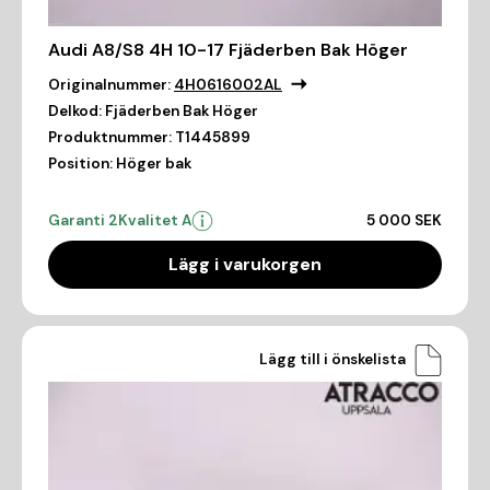
Audi A8/S8 4H 10-17 Fjäderben Bak Höger
Originalnummer:
4H0616002AL
Delkod:
Fjäderben Bak Höger
Produktnummer:
T1445899
Position:
Höger bak
Garanti 2
Kvalitet A
5 000 SEK
Lägg i varukorgen
Lägg till i önskelista