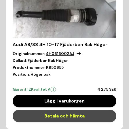
Audi A8/S8 4H 10-17 Fjäderben Bak Höger
Originalnummer:
4H0616002AJ
Delkod:
Fjäderben Bak Höger
Produktnummer:
K950655
Position:
Höger bak
Garanti 2
Kvalitet A
4 275 SEK
Lägg i varukorgen
Betala och hämta