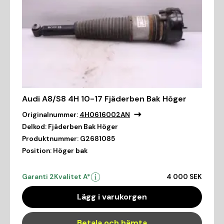
Audi A8/S8 4H 10-17 Fjäderben Bak Höger
Originalnummer:
4H0616002AN
Delkod:
Fjäderben Bak Höger
Produktnummer:
G2681085
Position:
Höger bak
Garanti 2
Kvalitet A*
4 000 SEK
Lägg i varukorgen
Betala och hämta