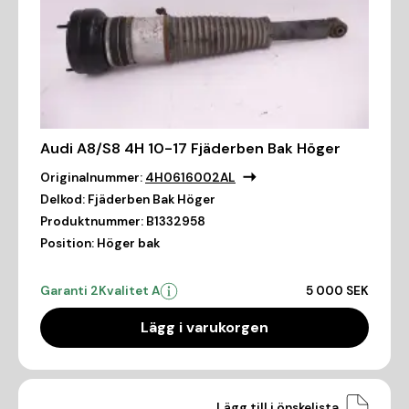
Audi A8/S8 4H 10-17 Fjäderben Bak Höger
Originalnummer:
4H0616002AL
Delkod:
Fjäderben Bak Höger
Produktnummer:
B1332958
Position:
Höger bak
Garanti 2
Kvalitet A
5 000 SEK
Lägg i varukorgen
Lägg till i önskelista