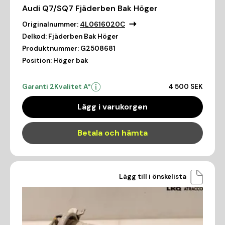
Audi Q7/SQ7 Fjäderben Bak Höger
Originalnummer:
4L0616020C
Delkod:
Fjäderben Bak Höger
Produktnummer:
G2508681
Position:
Höger bak
Garanti 2
Kvalitet A*
4 500 SEK
Lägg i varukorgen
Betala och hämta
Lägg till i önskelista