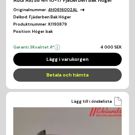
Audi A8/S8 4H 10-17 Fjäderben Bak Höger
Originalnummer:
4H0616002AL
Delkod:
Fjäderben Bak Höger
Produktnummer:
K1193879
Position:
Höger bak
Garanti 3
Kvalitet A*
4 000 SEK
Lägg i varukorgen
Betala och hämta
Lägg till i önskelista