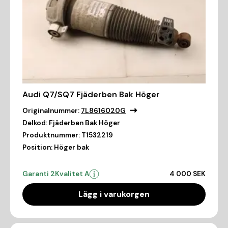
Audi Q7/SQ7 Fjäderben Bak Höger
Originalnummer:
7L8616020G
Delkod:
Fjäderben Bak Höger
Produktnummer:
T1532219
Position:
Höger bak
Garanti 2
Kvalitet A
4 000 SEK
Lägg i varukorgen