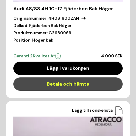
Audi A8/S8 4H 10-17 Fjäderben Bak Höger
Originalnummer:
4H0616002AN
Delkod:
Fjäderben Bak Höger
Produktnummer:
G2680969
Position:
Höger bak
Garanti 2
Kvalitet A*
4 000 SEK
Lägg i varukorgen
Betala och hämta
Lägg till i önskelista