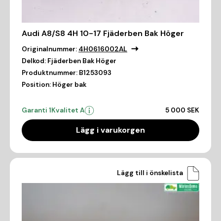
Audi A8/S8 4H 10-17 Fjäderben Bak Höger
Originalnummer:
4H0616002AL
Delkod:
Fjäderben Bak Höger
Produktnummer:
B1253093
Position:
Höger bak
Garanti 1
Kvalitet A
5 000 SEK
Lägg i varukorgen
Lägg till i önskelista