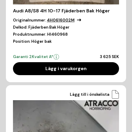
Audi A8/S8 4H 10-17 Fjäderben Bak Höger
Originalnummer:
4H0616002M
Delkod:
Fjäderben Bak Höger
Produktnummer:
HI460968
Position:
Höger bak
Garanti 2
Kvalitet A*
3 625 SEK
Lägg i varukorgen
Lägg till i önskelista