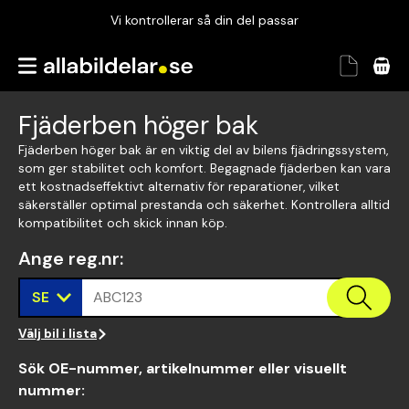
Vi kontrollerar så din del passar
Garanterad passform
Snabbt och tryggt
Fjäderben höger bak
Vi kontrollerar så din del passar
Fjäderben höger bak är en viktig del av bilens fjädringssystem,
som ger stabilitet och komfort. Begagnade fjäderben kan vara
ett kostnadseffektivt alternativ för reparationer, vilket
säkerställer optimal prestanda och säkerhet. Kontrollera alltid
kompatibilitet och skick innan köp.
Ange reg.nr
:
SE
ABC123
Välj bil i lista
Sök OE-nummer, artikelnummer eller visuellt
nummer
: