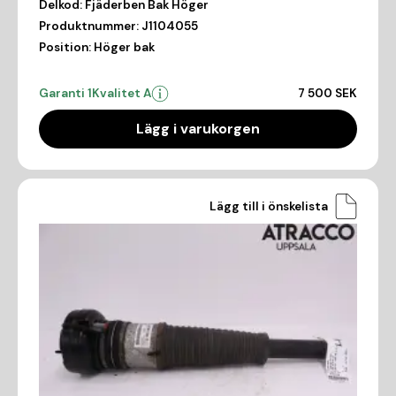
Delkod:
Fjäderben Bak Höger
Produktnummer:
J1104055
Position:
Höger bak
Garanti 1
Kvalitet A
7 500 SEK
Lägg i varukorgen
Lägg till i önskelista