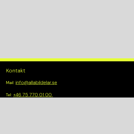
Växellådskod
A
KW
331
Drivlina
4WD
Kontakt
info@allabildelar.se
Mail:
+46 75 770 01 00
Tel:
Om oss
Vi tror på att göra det enkelt att välja rätt. Hos oss får du inte
bara tillgång till ett brett sortiment av kvalitetskontrollerade
delar – du blir också en del av en smartare och mer hållbar