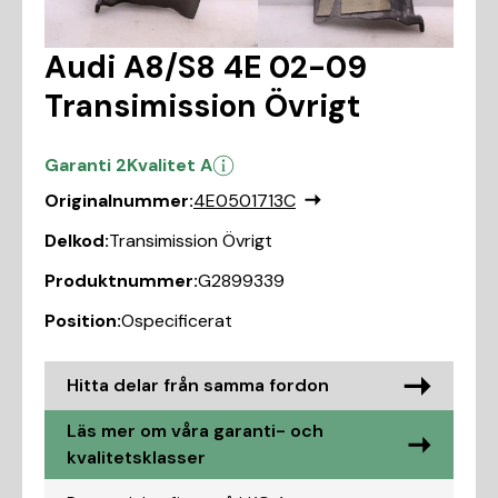
Audi A8/S8 4E 02-09
Transimission Övrigt
Garanti 2
Kvalitet A
Originalnummer:
4E0501713C
Delkod:
Transimission Övrigt
Produktnummer:
G2899339
Position:
Ospecificerat
Hitta delar från samma fordon
Läs mer om våra garanti- och
kvalitetsklasser