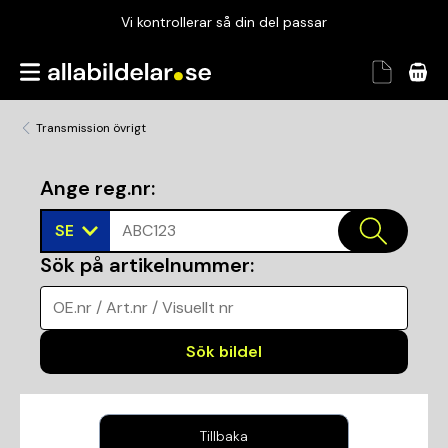
Vi kontrollerar så din del passar
Garanterad passform
Snabbt och tryggt
Transmission övrigt
Vi kontrollerar så din del passar
Ange reg.nr
:
SE
ABC123
Sök på artikelnummer
:
OE.nr / Art.nr / Visuellt nr
Sök bildel
Tillbaka